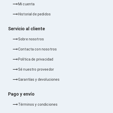
Barras de Sonido
Mi cuenta
Reproductores MP3 / MP4
Sonido para Centros de Entretenimiento
Historial de pedidos
Soportes
Home Theater
Servicio al cliente
Proyección
Proyectores
Accesorios Proyectores
Sobre nosotros
Soportes de Proyectores
Presentadores
Contacta con nosotros
Maletines para Proyectores
Pantallas de Proyección
Política de privacidad
Pizarrones Interactivos
Adaptadores de Red para Proyectores
Sé nuestro proveedor
TV y Pantallas
Accesorios TV
Garantías y devoluciones
Soportes para Pantallas
Controles Remoto
Pago y envío
Reproductores para Transmisión Multimedia
Pantallas
Pantallas Comerciales
Términos y condiciones
Pantallas Interactivas