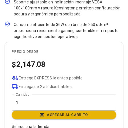
Soporte ajustable en inclinación, montaje VESA
Bluetooth
100x100mm y ranura Kensington permiten configuración
Adaptadores Video
segura y ergonómica personalizada
Adaptadores Video DisplayPort
Divisores de Video
Consumo eficiente de 36W con brillo de 250 cd/m²
Adaptadores Video HDMI
proporciona rendimiento gaming sostenible sin impacto
Extensores y Receptores de Vídeo
significativo en costos operativos
Adaptadores Video DVI
Adaptadores Video VGA / HD15
Repetidores USB
PRECIO DESDE
Adaptadores Audio
Adaptadores Audio AUX
2,147.08
Adaptadores Audio USB
Dispositivos de Entrada
Mouse
Entrega EXPRESS lo antes posible
Mousepads
Entrega de 2 a 5 días hábiles
Teclados
Cantidad
Teclados Numéricos
Controles de Juego para PC
Servidores
Accesorios para Servidores
AGREGAR AL CARRITO
Racks y Gabinetes
Charolas para Racks y Gabinetes
Selecciona la tienda