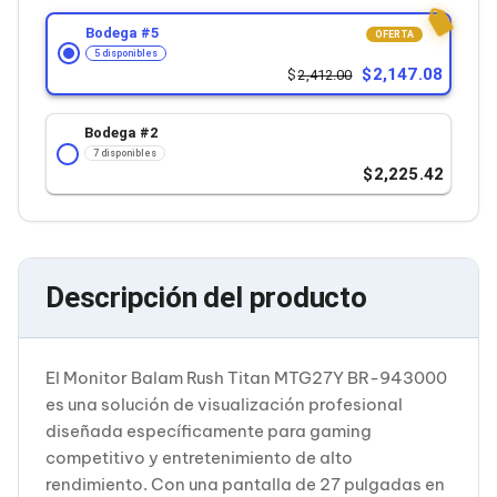
Cableado Estructurado para Servidores
Cables KVM
Bodega #
5
OFERTA
Fuentes de Poder
5 disponibles
Enfriamiento para Servidores
2,147.08
2,412.00
Soportes y Paneles
Sistemas Operativos para Servidores
Bodega #
2
Servidores
7 disponibles
Soportes de Datos
2,225.42
Ultrium
Discos Duros / SSD / NAS
Accesorios para Discos Duros
Gabinetes de Discos Duros
Discos Duros Externos
Descripción del producto
Discos Duros para NAS
Discos Duros para Videovigilancia
Discos Duros para Servidores
Accesorios para SSD
El Monitor Balam Rush Titan MTG27Y BR-943000
Gabinetes para SSD
es una solución de visualización profesional
Almacenamiento MSA
Discos Duros Internos para PC
diseñada específicamente para gaming
Discos Duros Internos para Laptop
competitivo y entretenimiento de alto
Monitores
rendimiento. Con una pantalla de 27 pulgadas en
Monitores