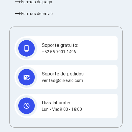
Consolas y Juegos
Formas de pago
Xbox Series X|S
Consolas Xbox Series X|S
Formas de envío
Accesorios para Xbox Series X|S
Nintendo Switch
Accesorios para Nintendo Switch
Consolas Nintendo Switch
Consolas Arcade
Soporte gratuito:
Playstation 4 (PS4)
+52 55 7901 1496
Accesorios Playstation 4
Gadgets
Smartwatch
Foto y Video
Soporte de pedidos:
Accesorios Foto y Video
ventas@clikealo.com
Iluminación para Foto y Video
Tripies
Selfie Sticks
Fundas y Estuches
Días laborales:
Cámaras de video
Lun - Vie: 9:00 - 18:00
Cámaras Reflex
GPS y Auto
Audio para Autos
Transmisores FM