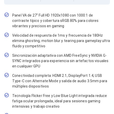
Cables SFP+
Cables Coaxiales
Accesorios para Cables
Jacks de Red
Panel VA de 27" Full HD 1920x1080 con 1000:1 de
Conectores
contraste típico y cobertura sRGB 80% para colores
Tapas y Cajas
vibrantes y precisos en gaming
Herramientas para Cables
Velocidad de respuesta de 1ms y frecuencia de 180Hz
Pinzas Ponchadoras
Probadores de Cable
elimina ghosting, motion blur y tearing para gameplay ultra
Cortadoras de Cable
fluido y competitivo
Protectores para Cables
Sincronización adaptativa con AMD FreeSync y NVIDIA G-
Cables para Impresoras
SYNC integrados para experiencia sin artefactos visuales
Bobinas
Cableado Estructurado
en cualquier GPU
Sujetadores de Cables
Conectividad completa: HDMI 2.1, DisplayPort 1.4, USB
Cinchos
Type-C con Alternate Mode y salida de audio 3.5mm para
Adaptadores
múltiples dispositivos
Adaptadores PC
Adaptadores PC USB
Tecnología Flicker Free y Low Blue Light integrada reduce
Adaptadores PC Serial
fatiga ocular prolongada, ideal para sesiones gaming
Adaptadores PC SATA
intensivas y trabajo creativo
Adaptadores PC IDE
Adaptadores PC Teclado