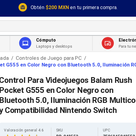
Obtén
$200 MXN
en tu primera compra.
Cómputo
Electró
Laptops y desktops
Para tu n
rada
Controles de Juego para PC
/
/
t G555 en Color Negro con Bluetooth 5.0, Iluminación R
Control Para Videojuegos Balam Rush
Pocket G555 en Color Negro con
Bluetooth 5.0, Iluminación RGB Multico
y Compatibilidad Nintendo Switch
Valoración general 4.6
SKU
UPC