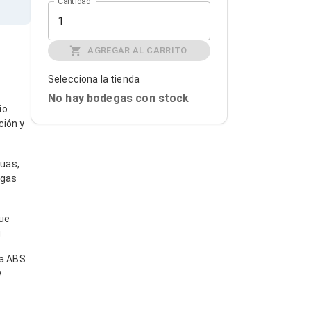
Cantidad
AGREGAR AL CARRITO
a
Selecciona la tienda
No hay bodegas con stock
io
ción y
nuas,
rgas
que
g
sa ABS
y