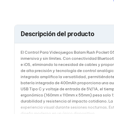
Bluetooth
Adaptadores Video
Adaptadores Video DisplayPort
Divisores de Video
Adaptadores Video HDMI
Extensores y Receptores de Vídeo
Descripción del producto
Adaptadores Video DVI
Adaptadores Video VGA / HD15
Repetidores USB
Adaptadores Audio
El Control Para Videojuegos Balam Rush Pocket G5
Adaptadores Audio AUX
inmersiva y sin límites. Con conectividad Bluetoo
Adaptadores Audio USB
Dispositivos de Entrada
e iOS, eliminando la necesidad de cables y propo
Mouse
de alta precisión y tecnología de control analógi
Mousepads
integrado amplifica la versatilidad, permitiéndote 
Teclados
batería integrada de 400mAh proporciona una aut
Teclados Numéricos
USB Tipo C y voltaje de entrada de 5V/1A, el tiem
Controles de Juego para PC
Servidores
ergonómico (160mm x 110mm x 55mm) pesa solo 120
Accesorios para Servidores
durabilidad y resistencia al impacto cotidiano. L
Racks y Gabinetes
experiencia visual durante sesiones nocturnas. Es
Charolas para Racks y Gabinetes
diseño moderno en un único dispositivo.