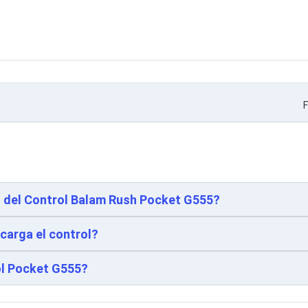
F
h del Control Balam Rush Pocket G555?
carga el control?
ol Pocket G555?