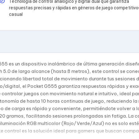
Tecnología de control analógico y digital dual que garantiza
respuestas precisas y rápidas en géneros de juego competitivo
casual
55 es un dispositivo inalámbrico de última generación diseñ
th 5.0 de largo alcance (hasta 8 metros), este control se con
rcionando libertad total de movimiento durante tus sesiones
co/digital, el Pocket G555 garantiza respuestas rápidas y exa
controlar juegos con movimiento natural e intuitivo, ideal para
onomía de hasta 10 horas continuas de juego, reduciendo la 
po de carga es rápido y conveniente, permitiéndote volver a 
 gramos, facilitando sesiones prolongadas sin fatiga. La ca
a iluminación RGB multicolor (Rojo/Verde/Azul) no es solo est
te control es la solución ideal para gamers que buscan compa