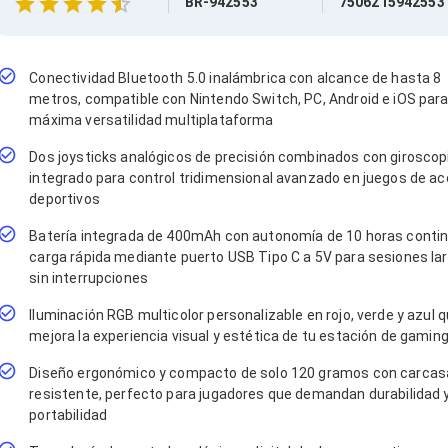
BR-942553
7506215942553
Conectividad Bluetooth 5.0 inalámbrica con alcance de hasta 8
metros, compatible con Nintendo Switch, PC, Android e iOS par
máxima versatilidad multiplataforma
Dos joysticks analógicos de precisión combinados con giroscop
integrado para control tridimensional avanzado en juegos de ac
deportivos
Batería integrada de 400mAh con autonomía de 10 horas conti
carga rápida mediante puerto USB Tipo C a 5V para sesiones la
sin interrupciones
Iluminación RGB multicolor personalizable en rojo, verde y azul 
mejora la experiencia visual y estética de tu estación de gamin
Diseño ergonómico y compacto de solo 120 gramos con carca
resistente, perfecto para jugadores que demandan durabilidad 
portabilidad