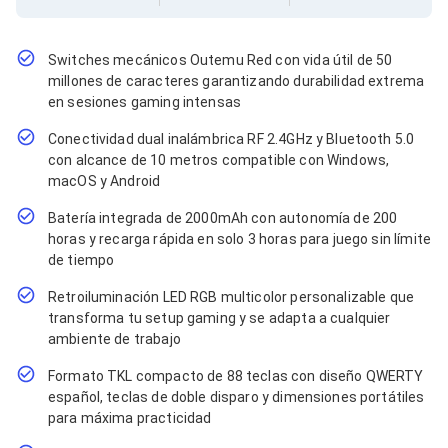
Cables SFP+
Cables Coaxiales
Accesorios para Cables
Jacks de Red
Switches mecánicos Outemu Red con vida útil de 50
Conectores
millones de caracteres garantizando durabilidad extrema
Tapas y Cajas
en sesiones gaming intensas
Herramientas para Cables
Conectividad dual inalámbrica RF 2.4GHz y Bluetooth 5.0
Pinzas Ponchadoras
Probadores de Cable
con alcance de 10 metros compatible con Windows,
Cortadoras de Cable
macOS y Android
Protectores para Cables
Batería integrada de 2000mAh con autonomía de 200
Cables para Impresoras
horas y recarga rápida en solo 3 horas para juego sin límite
Bobinas
Cableado Estructurado
de tiempo
Sujetadores de Cables
Retroiluminación LED RGB multicolor personalizable que
Cinchos
transforma tu setup gaming y se adapta a cualquier
Adaptadores
ambiente de trabajo
Adaptadores PC
Adaptadores PC USB
Formato TKL compacto de 88 teclas con diseño QWERTY
Adaptadores PC Serial
español, teclas de doble disparo y dimensiones portátiles
Adaptadores PC SATA
para máxima practicidad
Adaptadores PC IDE
Adaptadores PC Teclado