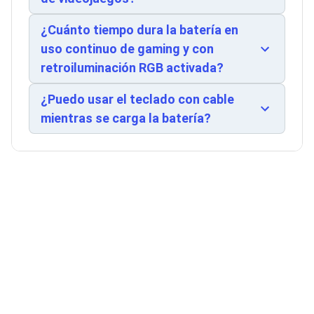
Ventiladores
inalámbricas de respaldo o carga simultánea.
Unidades de Disco
¿Cuánto tiempo dura la batería en
Quemadores de DVD
uso continuo de gaming y con
Desktop y Portátiles
Accesorios para Laptops
retroiluminación RGB activada?
Cargadores
Docking Stations
¿Puedo usar el teclado con cable
Maletines
mientras se carga la batería?
Candados para Laptops
Filtros de privacidad
Bases para Laptops
Mochilas para Laptops
Tablets
Soportes para Celulares y Tablets
Fundas y Skins
Lápices para Tablets
Tablets
Webcams y Audio
Audífonos
Webcams
Accesorios para PC's
Bases para PC's