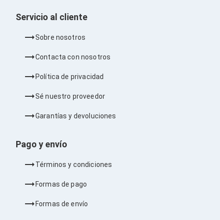
Barras de Sonido
Reproductores MP3 / MP4
Servicio al cliente
Sonido para Centros de Entretenimiento
Soportes
Sobre nosotros
Home Theater
Proyección
Contacta con nosotros
Proyectores
Accesorios Proyectores
Política de privacidad
Soportes de Proyectores
Presentadores
Sé nuestro proveedor
Maletines para Proyectores
Pantallas de Proyección
Garantías y devoluciones
Pizarrones Interactivos
Adaptadores de Red para Proyectores
Pago y envío
TV y Pantallas
Accesorios TV
Soportes para Pantallas
Términos y condiciones
Controles Remoto
Reproductores para Transmisión Multimedia
Formas de pago
Pantallas
Pantallas Comerciales
Formas de envío
Pantallas Interactivas