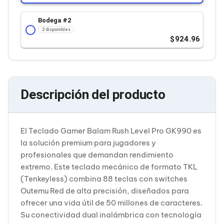
Cableado Estructurado para Servidores
Cables KVM
Bodega #
2
Fuentes de Poder
2 disponibles
Enfriamiento para Servidores
924.96
Soportes y Paneles
Sistemas Operativos para Servidores
Servidores
Soportes de Datos
Ultrium
Descripción del producto
Discos Duros / SSD / NAS
Accesorios para Discos Duros
Gabinetes de Discos Duros
Discos Duros Externos
El Teclado Gamer Balam Rush Level Pro GK990 es
Discos Duros para NAS
Discos Duros para Videovigilancia
la solución premium para jugadores y
Discos Duros para Servidores
profesionales que demandan rendimiento
Accesorios para SSD
extremo. Este teclado mecánico de formato TKL
Gabinetes para SSD
(Tenkeyless) combina 88 teclas con switches
Almacenamiento MSA
Outemu Red de alta precisión, diseñados para
Discos Duros Internos para PC
Discos Duros Internos para Laptop
ofrecer una vida útil de 50 millones de caracteres.
Monitores
Su conectividad dual inalámbrica con tecnología
Monitores