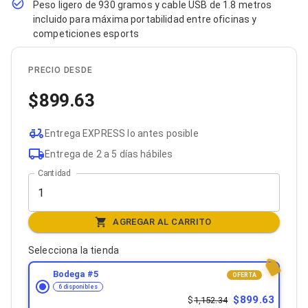
Peso ligero de 930 gramos y cable USB de 1.8 metros
Bluetooth
incluido para máxima portabilidad entre oficinas y
Adaptadores Video
competiciones esports
Adaptadores Video DisplayPort
Divisores de Video
Adaptadores Video HDMI
PRECIO DESDE
Extensores y Receptores de Vídeo
Adaptadores Video DVI
899.63
Adaptadores Video VGA / HD15
Repetidores USB
Adaptadores Audio
Entrega EXPRESS lo antes posible
Adaptadores Audio AUX
Entrega de 2 a 5 días hábiles
Adaptadores Audio USB
Dispositivos de Entrada
Cantidad
Mouse
Mousepads
Teclados
AGREGAR AL CARRITO
Teclados Numéricos
Controles de Juego para PC
Selecciona la tienda
Servidores
Accesorios para Servidores
Bodega #
5
OFERTA
Racks y Gabinetes
6 disponibles
Charolas para Racks y Gabinetes
899.63
1,152.34