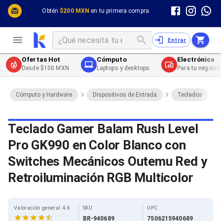
Cómputo y Hardware
Cómputo y Hardware
Obtén
$200 MXN
en tu primera compra.
Desktop y Portátiles
Cables
Electrónica de Consumo
Cables PC
Redes
Cables PC USB
Entrar
Impresión y Consumibles
Cables PC Serial
Celulares y Telefonía
Cables PC SATA / eSATA
Ofertas Hot
Cómputo
Electrónica
Energía
Cables PC SAS
Desde $100 MXN
Laptops y desktops
Para tu negocio
Cables PC VGA / HD15
Cables de Audio / Video
Cables de Audio / Video HDMI
Cómputo y Hardware
Dispositivos de Entrada
Teclados
Cables de Audio / Video AUX
Cables de Audio / Video DisplayPort
Cables de Audio / Video VGA
Teclado Gamer Balam Rush Level
Cables de Audio / Video RCA
Pro GK990 en Color Blanco con
Cables de Audio / Video Toslink
Cables de Audio / Video DVI
Switches Mecánicos Outemu Red y
Cables de Energía
Cables de Poder (Interno)
Retroiluminación RGB Multicolor
Cables de Poder (Externo)
Cables de Red
Cables Patch
Valoración general 4.6
SKU
UPC
Cables Fibra Óptica
BR-940689
7506215940689