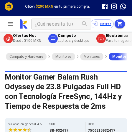
Cómputo y Hardware
Cómputo y Hardware
Obtén
$200 MXN
en tu primera compra.
Desktop y Portátiles
Cables
Electrónica de Consumo
Cables PC
Redes
Cables PC USB
Entrar
Impresión y Consumibles
Cables PC Serial
Celulares y Telefonía
Cables PC SATA / eSATA
Ofertas Hot
Cómputo
Electrónica
Energía
Cables PC SAS
Desde $100 MXN
Laptops y desktops
Para tu negocio
Cables PC VGA / HD15
Cables de Audio / Video
Cables de Audio / Video HDMI
Cómputo y Hardware
Monitores
Monitores
Monitor Ga
Cables de Audio / Video AUX
Cables de Audio / Video DisplayPort
Cables de Audio / Video VGA
Monitor Gamer Balam Rush
Cables de Audio / Video RCA
Odyssey de 23.8 Pulgadas Full HD
Cables de Audio / Video Toslink
Cables de Audio / Video DVI
con Tecnología FreeSync, 144Hz y
Cables de Energía
Cables de Poder (Interno)
Tiempo de Respuesta de 2ms
Cables de Poder (Externo)
Cables de Red
Cables Patch
Valoración general 4.6
SKU
UPC
Cables Fibra Óptica
BR-932417
7506215932417