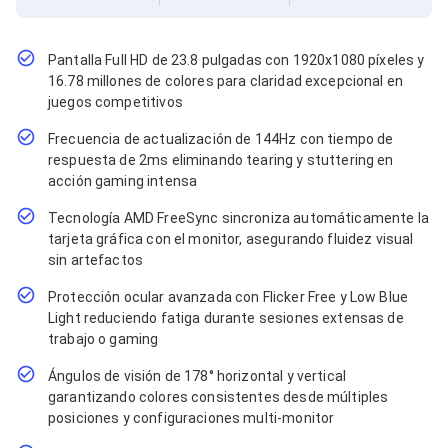
Cables SFP+
Cables Coaxiales
Accesorios para Cables
Jacks de Red
Pantalla Full HD de 23.8 pulgadas con 1920x1080 píxeles y
Conectores
16.78 millones de colores para claridad excepcional en
Tapas y Cajas
juegos competitivos
Herramientas para Cables
Frecuencia de actualización de 144Hz con tiempo de
Pinzas Ponchadoras
Probadores de Cable
respuesta de 2ms eliminando tearing y stuttering en
Cortadoras de Cable
acción gaming intensa
Protectores para Cables
Tecnología AMD FreeSync sincroniza automáticamente la
Cables para Impresoras
tarjeta gráfica con el monitor, asegurando fluidez visual
Bobinas
Cableado Estructurado
sin artefactos
Sujetadores de Cables
Protección ocular avanzada con Flicker Free y Low Blue
Cinchos
Light reduciendo fatiga durante sesiones extensas de
Adaptadores
trabajo o gaming
Adaptadores PC
Adaptadores PC USB
Ángulos de visión de 178° horizontal y vertical
Adaptadores PC Serial
garantizando colores consistentes desde múltiples
Adaptadores PC SATA
posiciones y configuraciones multi-monitor
Adaptadores PC IDE
Adaptadores PC Teclado