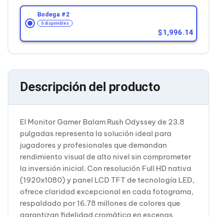
Cableado Estructurado para Servidores
Cables KVM
Bodega #
2
Fuentes de Poder
6 disponibles
Enfriamiento para Servidores
1,996.14
Soportes y Paneles
Sistemas Operativos para Servidores
Servidores
Soportes de Datos
Ultrium
Descripción del producto
Discos Duros / SSD / NAS
Accesorios para Discos Duros
Gabinetes de Discos Duros
Discos Duros Externos
El Monitor Gamer Balam Rush Odyssey de 23.8
Discos Duros para NAS
pulgadas representa la solución ideal para
Discos Duros para Videovigilancia
jugadores y profesionales que demandan
Discos Duros para Servidores
rendimiento visual de alto nivel sin comprometer
Accesorios para SSD
Gabinetes para SSD
la inversión inicial. Con resolución Full HD nativa
Almacenamiento MSA
(1920x1080) y panel LCD TFT de tecnología LED,
Discos Duros Internos para PC
ofrece claridad excepcional en cada fotograma,
Discos Duros Internos para Laptop
respaldado por 16.78 millones de colores que
Monitores
garantizan fidelidad cromática en escenas
Monitores