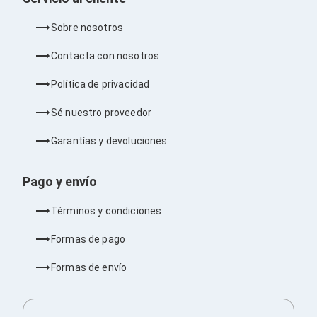
Barras de Sonido
Reproductores MP3 / MP4
Sobre nosotros
Sonido para Centros de Entretenimiento
Soportes
Contacta con nosotros
Home Theater
Proyección
Política de privacidad
Proyectores
Accesorios Proyectores
Sé nuestro proveedor
Soportes de Proyectores
Presentadores
Garantías y devoluciones
Maletines para Proyectores
Pantallas de Proyección
Pizarrones Interactivos
Pago y envío
Adaptadores de Red para Proyectores
TV y Pantallas
Términos y condiciones
Accesorios TV
Soportes para Pantallas
Formas de pago
Controles Remoto
Reproductores para Transmisión Multimedia
Formas de envío
Pantallas
Pantallas Comerciales
Pantallas Interactivas