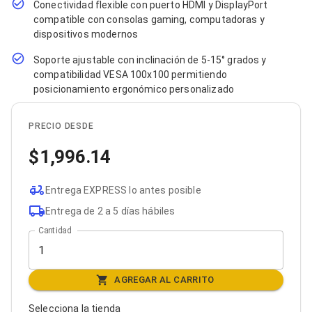
Conectividad flexible con puerto HDMI y DisplayPort
Bluetooth
compatible con consolas gaming, computadoras y
Adaptadores Video
dispositivos modernos
Adaptadores Video DisplayPort
Divisores de Video
Soporte ajustable con inclinación de 5-15° grados y
Adaptadores Video HDMI
compatibilidad VESA 100x100 permitiendo
Extensores y Receptores de Vídeo
posicionamiento ergonómico personalizado
Adaptadores Video DVI
Adaptadores Video VGA / HD15
Repetidores USB
PRECIO DESDE
Adaptadores Audio
Adaptadores Audio AUX
1,996.14
Adaptadores Audio USB
Dispositivos de Entrada
Mouse
Entrega EXPRESS lo antes posible
Mousepads
Entrega de 2 a 5 días hábiles
Teclados
Cantidad
Teclados Numéricos
Controles de Juego para PC
Servidores
Accesorios para Servidores
AGREGAR AL CARRITO
Racks y Gabinetes
Charolas para Racks y Gabinetes
Selecciona la tienda