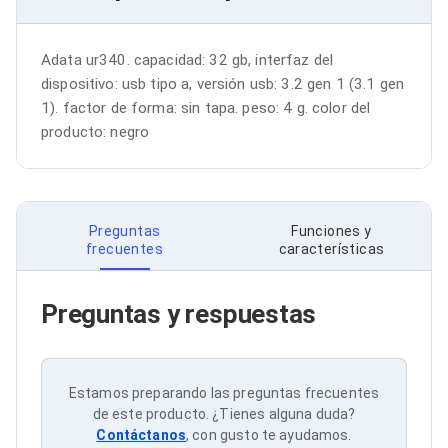
Bluetooth
Adaptadores Video
Adaptadores Video DisplayPort
Adata ur340. capacidad: 32 gb, interfaz del 
Divisores de Video
dispositivo: usb tipo a, versión usb: 3.2 gen 1 (3.1 gen 
Adaptadores Video HDMI
1). factor de forma: sin tapa. peso: 4 g. color del 
Extensores y Receptores de Vídeo
producto: negro
Adaptadores Video DVI
Adaptadores Video VGA / HD15
Repetidores USB
Adaptadores Audio
Adaptadores Audio AUX
Preguntas
Funciones y
Adaptadores Audio USB
frecuentes
características
Dispositivos de Entrada
Mouse
Mousepads
Preguntas y respuestas
Teclados
Teclados Numéricos
Controles de Juego para PC
Servidores
Accesorios para Servidores
Estamos preparando las preguntas frecuentes
Racks y Gabinetes
de este producto. ¿Tienes alguna duda?
Charolas para Racks y Gabinetes
Contáctanos
, con gusto te ayudamos.