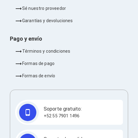
Ventiladores
Sé nuestro proveedor
Unidades de Disco
Quemadores de DVD
Garantías y devoluciones
Desktop y Portátiles
Accesorios para Laptops
Cargadores
Pago y envío
Docking Stations
Maletines
Términos y condiciones
Candados para Laptops
Filtros de privacidad
Formas de pago
Bases para Laptops
Mochilas para Laptops
Formas de envío
Tablets
Soportes para Celulares y Tablets
Fundas y Skins
Lápices para Tablets
Tablets
Webcams y Audio
Soporte gratuito:
Audífonos
+52 55 7901 1496
Webcams
Accesorios para PC's
Bases para PC's