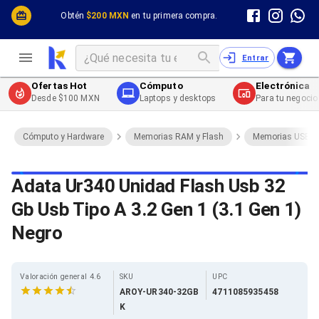
Cómputo y Hardware
Cómputo y Hardware
Obtén
$200 MXN
en tu primera compra.
Desktop y Portátiles
Cables
Electrónica de Consumo
Cables PC
Redes
Cables PC USB
Entrar
Impresión y Consumibles
Cables PC Serial
Celulares y Telefonía
Cables PC SATA / eSATA
Ofertas Hot
Cómputo
Electrónica
Energía
Cables PC SAS
Desde $100 MXN
Laptops y desktops
Para tu negocio
Cables PC VGA / HD15
Cables de Audio / Video
Cables de Audio / Video HDMI
Cómputo y Hardware
Memorias RAM y Flash
Memorias USB
Cables de Audio / Video AUX
Cables de Audio / Video DisplayPort
Cables de Audio / Video VGA
Adata Ur340 Unidad Flash Usb 32
Cables de Audio / Video RCA
Gb Usb Tipo A 3.2 Gen 1 (3.1 Gen 1)
Cables de Audio / Video Toslink
Cables de Audio / Video DVI
Negro
Cables de Energía
Cables de Poder (Interno)
Cables de Poder (Externo)
Cables de Red
Valoración general 4.6
SKU
UPC
Cables Patch
AROY-UR340-32GB
4711085935458
Cables Fibra Óptica
K