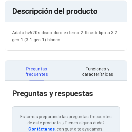
Bluetooth
Descripción del producto
Adaptadores Video
Adaptadores Video DisplayPort
Divisores de Video
Adaptadores Video HDMI
Adata hv620s disco duro externo 2 tb usb tipo a 3.2 
Extensores y Receptores de Vídeo
Adaptadores Video DVI
gen 1 (3.1 gen 1) blanco
Adaptadores Video VGA / HD15
Repetidores USB
Adaptadores Audio
Adaptadores Audio AUX
Adaptadores Audio USB
Preguntas
Funciones y
Dispositivos de Entrada
frecuentes
características
Mouse
Mousepads
Preguntas y respuestas
Teclados
Teclados Numéricos
Controles de Juego para PC
Servidores
Accesorios para Servidores
Estamos preparando las preguntas frecuentes
Racks y Gabinetes
de este producto. ¿Tienes alguna duda?
Charolas para Racks y Gabinetes
Contáctanos
, con gusto te ayudamos.