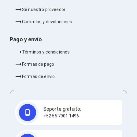
Ventiladores
Unidades de Disco
Sé nuestro proveedor
Quemadores de DVD
Desktop y Portátiles
Garantías y devoluciones
Accesorios para Laptops
Cargadores
Pago y envío
Docking Stations
Maletines
Candados para Laptops
Términos y condiciones
Filtros de privacidad
Bases para Laptops
Formas de pago
Mochilas para Laptops
Tablets
Formas de envío
Soportes para Celulares y Tablets
Fundas y Skins
Lápices para Tablets
Tablets
Webcams y Audio
Soporte gratuito:
Audífonos
+52 55 7901 1496
Webcams
Accesorios para PC's
Bases para PC's