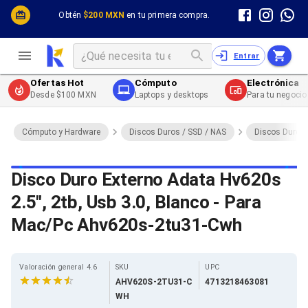
Cómputo y Hardware
Cómputo y Hardware
Obtén
$200 MXN
en tu primera compra.
Desktop y Portátiles
Cables
Electrónica de Consumo
Cables PC
Redes
Cables PC USB
Entrar
Impresión y Consumibles
Cables PC Serial
Celulares y Telefonía
Cables PC SATA / eSATA
Ofertas Hot
Cómputo
Electrónica
Energía
Cables PC SAS
Desde $100 MXN
Laptops y desktops
Para tu negocio
Cables PC VGA / HD15
Cables de Audio / Video
Cables de Audio / Video HDMI
Cómputo y Hardware
Discos Duros / SSD / NAS
Discos Duros 
Cables de Audio / Video AUX
Cables de Audio / Video DisplayPort
Cables de Audio / Video VGA
Disco Duro Externo Adata Hv620s
Cables de Audio / Video RCA
2.5", 2tb, Usb 3.0, Blanco - Para
Cables de Audio / Video Toslink
Cables de Audio / Video DVI
Mac/Pc Ahv620s-2tu31-Cwh
Cables de Energía
Cables de Poder (Interno)
Cables de Poder (Externo)
Cables de Red
Valoración general 4.6
SKU
UPC
Cables Patch
AHV620S-2TU31-C
4713218463081
Cables Fibra Óptica
WH