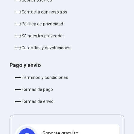
Barras de Sonido
Reproductores MP3 / MP4
Contacta con nosotros
Sonido para Centros de Entretenimiento
Soportes
Política de privacidad
Home Theater
Proyección
Sé nuestro proveedor
Proyectores
Accesorios Proyectores
Garantías y devoluciones
Soportes de Proyectores
Presentadores
Maletines para Proyectores
Pago y envío
Pantallas de Proyección
Pizarrones Interactivos
Términos y condiciones
Adaptadores de Red para Proyectores
TV y Pantallas
Formas de pago
Accesorios TV
Soportes para Pantallas
Formas de envío
Controles Remoto
Reproductores para Transmisión Multimedia
Pantallas
Pantallas Comerciales
Pantallas Interactivas
Soporte gratuito: