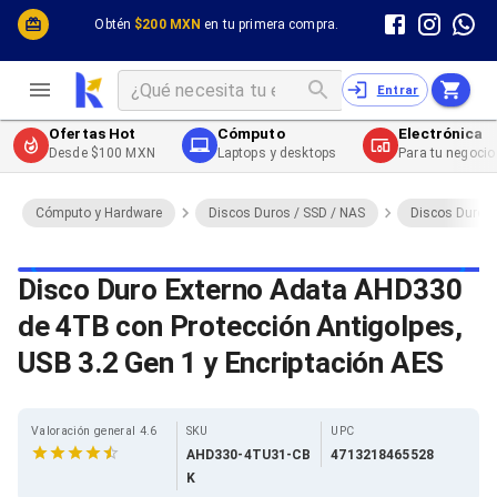
Cómputo y Hardware
Cómputo y Hardware
Obtén
$200 MXN
en tu primera compra.
Desktop y Portátiles
Cables
Electrónica de Consumo
Cables PC
Redes
Cables PC USB
Entrar
Impresión y Consumibles
Cables PC Serial
Celulares y Telefonía
Cables PC SATA / eSATA
Ofertas Hot
Cómputo
Electrónica
Energía
Cables PC SAS
Desde $100 MXN
Laptops y desktops
Para tu negocio
Cables PC VGA / HD15
Cables de Audio / Video
Cables de Audio / Video HDMI
Cómputo y Hardware
Discos Duros / SSD / NAS
Discos Duros 
Cables de Audio / Video AUX
Cables de Audio / Video DisplayPort
Cables de Audio / Video VGA
Disco Duro Externo Adata AHD330
Cables de Audio / Video RCA
de 4TB con Protección Antigolpes,
Cables de Audio / Video Toslink
Cables de Audio / Video DVI
USB 3.2 Gen 1 y Encriptación AES
Cables de Energía
Cables de Poder (Interno)
Cables de Poder (Externo)
Cables de Red
Valoración general 4.6
SKU
UPC
Cables Patch
AHD330-4TU31-CB
4713218465528
Cables Fibra Óptica
K