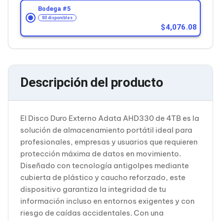
Cableado Estructurado para Servidores
Bodega #
5
Cables KVM
80 disponibles
Fuentes de Poder
4,076.08
Enfriamiento para Servidores
Soportes y Paneles
Sistemas Operativos para Servidores
Servidores
Soportes de Datos
Descripción del producto
Ultrium
Discos Duros / SSD / NAS
Accesorios para Discos Duros
Gabinetes de Discos Duros
El Disco Duro Externo Adata AHD330 de 4TB es la
Discos Duros Externos
solución de almacenamiento portátil ideal para
Discos Duros para NAS
Discos Duros para Videovigilancia
profesionales, empresas y usuarios que requieren
Discos Duros para Servidores
protección máxima de datos en movimiento.
Accesorios para SSD
Diseñado con tecnología antigolpes mediante
Gabinetes para SSD
cubierta de plástico y caucho reforzado, este
Almacenamiento MSA
dispositivo garantiza la integridad de tu
Discos Duros Internos para PC
Discos Duros Internos para Laptop
información incluso en entornos exigentes y con
Monitores
riesgo de caídas accidentales. Con una
Monitores