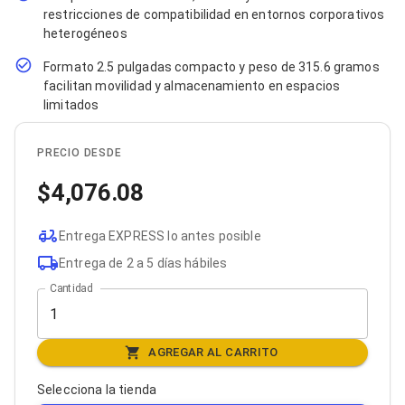
Bluetooth
restricciones de compatibilidad en entornos corporativos
Adaptadores Video
heterogéneos
Adaptadores Video DisplayPort
Divisores de Video
Formato 2.5 pulgadas compacto y peso de 315.6 gramos
Adaptadores Video HDMI
facilitan movilidad y almacenamiento en espacios
Extensores y Receptores de Vídeo
limitados
Adaptadores Video DVI
Adaptadores Video VGA / HD15
PRECIO DESDE
Repetidores USB
Adaptadores Audio
4,076.08
Adaptadores Audio AUX
Adaptadores Audio USB
Dispositivos de Entrada
Entrega EXPRESS lo antes posible
Mouse
Entrega de 2 a 5 días hábiles
Mousepads
Teclados
Cantidad
Teclados Numéricos
Controles de Juego para PC
Servidores
AGREGAR AL CARRITO
Accesorios para Servidores
Racks y Gabinetes
Selecciona la tienda
Charolas para Racks y Gabinetes