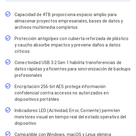
Cables SFP+
Cables Coaxiales
Accesorios para Cables
Capacidad de 4TB proporciona espacio amplio para
Jacks de Red
almacenar proyectos empresariales, bases de datos y
Conectores
archivos multimedia completos
Tapas y Cajas
Herramientas para Cables
Protección antigolpes con cubierta reforzada de plástico
Pinzas Ponchadoras
y caucho absorbe impactos y previene daños a datos
Probadores de Cable
críticos
Cortadoras de Cable
Protectores para Cables
Conectividad USB 3.2 Gen 1 habilita transferencias de
Cables para Impresoras
datos rápidas y eficientes para sincronización de backups
Bobinas
profesionales
Cableado Estructurado
Sujetadores de Cables
Encriptación 256-bit AES protege información
Cinchos
confidencial contra accesos no autorizados en
Adaptadores
dispositivos portátiles
Adaptadores PC
Adaptadores PC USB
Indicadores LED (Actividad, Error, Corriente) permiten
Adaptadores PC Serial
monitoreo visual en tiempo real del estado operativo del
Adaptadores PC SATA
dispositivo
Adaptadores PC IDE
Adaptadores PC Teclado
Compatible con Windows, macOS y Linux elimina