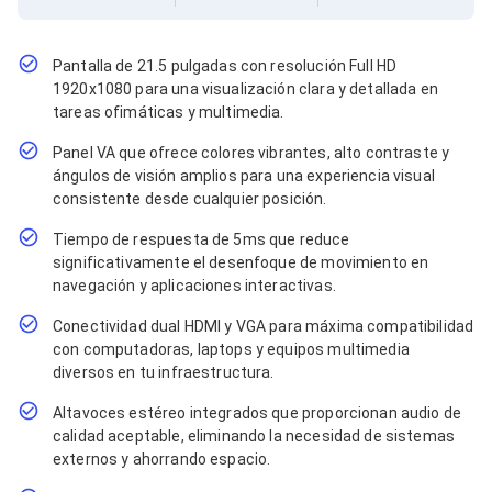
Cables SFP+
Cables Coaxiales
Accesorios para Cables
Jacks de Red
Pantalla de 21.5 pulgadas con resolución Full HD
Conectores
1920x1080 para una visualización clara y detallada en
Tapas y Cajas
tareas ofimáticas y multimedia.
Herramientas para Cables
Panel VA que ofrece colores vibrantes, alto contraste y
Pinzas Ponchadoras
Probadores de Cable
ángulos de visión amplios para una experiencia visual
Cortadoras de Cable
consistente desde cualquier posición.
Protectores para Cables
Tiempo de respuesta de 5ms que reduce
Cables para Impresoras
significativamente el desenfoque de movimiento en
Bobinas
Cableado Estructurado
navegación y aplicaciones interactivas.
Sujetadores de Cables
Conectividad dual HDMI y VGA para máxima compatibilidad
Cinchos
con computadoras, laptops y equipos multimedia
Adaptadores
diversos en tu infraestructura.
Adaptadores PC
Adaptadores PC USB
Altavoces estéreo integrados que proporcionan audio de
Adaptadores PC Serial
calidad aceptable, eliminando la necesidad de sistemas
Adaptadores PC SATA
externos y ahorrando espacio.
Adaptadores PC IDE
Adaptadores PC Teclado