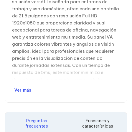
solución versátil diseñada para entornos de
Soportes para Monitores
trabajo y uso doméstico, ofreciendo una pantalla
Monitores Portátiles
de 21.5 pulgadas con resolución Full HD
Filtros de Privacidad para Monitores
Accesorios para Estaciones de Trabajo
1920x1080 que proporciona claridad visual
Estaciones de Trabajo
excepcional para tareas de oficina, navegación
Memorias RAM y Flash
web y entretenimiento multimedia. Su panel VA
Memorias RAM para PC
garantiza colores vibrantes y ángulos de visión
Memorias RAM para Servidores
amplios, ideal para profesionales que requieren
Memorias RAM para Laptop
Memorias USB
precisión en la visualización de contenido
Lectores de Memoria
durante jornadas extensas. Con un tiempo de
Memorias Flash
respuesta de 5ms, este monitor minimiza el
Componentes
desenfoque de movimiento, mejorando la
Tarjetas de Expansión
experiencia en aplicaciones dinámicas. La
Tarjetas PCI Express
Ver más
Tarjetas de Sonido
conectividad integrada mediante puerto HDMI y
Tarjetas PCI
VGA permite compatibilidad con una amplia
Procesadores
gama de dispositivos, desde computadoras de
Procesadores para PC
escritorio hasta laptops y sistemas multimedia.
Enfriamiento y Ventilación
Preguntas
Funciones y
Los altavoces incorporados eliminan la
Disipadores para CPU
frecuentes
características
Pasta Térmica
necesidad de equipos de audio externos