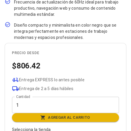
Frecuencia de actualización de 60Hz ideal para trabajo
Bluetooth
productivo, navegación web y consumo de contenido
Adaptadores Video
multimedia estándar.
Adaptadores Video DisplayPort
Divisores de Video
Diseño compacto y minimalista en color negro que se
Adaptadores Video HDMI
integra perfectamente en estaciones de trabajo
Extensores y Receptores de Vídeo
modernas y espacios profesionales.
Adaptadores Video DVI
Adaptadores Video VGA / HD15
Repetidores USB
PRECIO DESDE
Adaptadores Audio
Adaptadores Audio AUX
806.42
Adaptadores Audio USB
Dispositivos de Entrada
Mouse
Entrega EXPRESS lo antes posible
Mousepads
Entrega de 2 a 5 días hábiles
Teclados
Cantidad
Teclados Numéricos
Controles de Juego para PC
Servidores
Accesorios para Servidores
AGREGAR AL CARRITO
Racks y Gabinetes
Charolas para Racks y Gabinetes
Selecciona la tienda