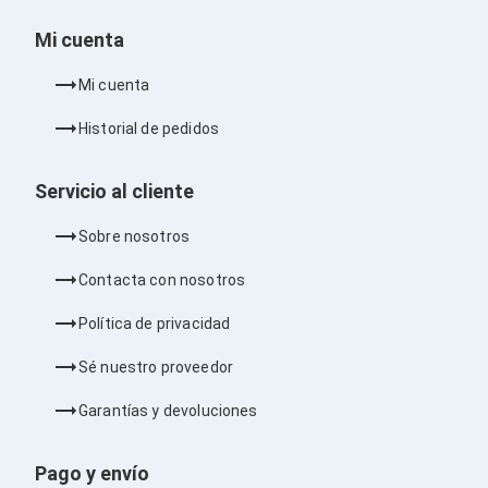
Barras de Sonido
Reproductores MP3 / MP4
Mi cuenta
Sonido para Centros de Entretenimiento
Soportes
Mi cuenta
Home Theater
Proyección
Historial de pedidos
Proyectores
Accesorios Proyectores
Soportes de Proyectores
Servicio al cliente
Presentadores
Maletines para Proyectores
Sobre nosotros
Pantallas de Proyección
Pizarrones Interactivos
Contacta con nosotros
Adaptadores de Red para Proyectores
TV y Pantallas
Política de privacidad
Accesorios TV
Soportes para Pantallas
Sé nuestro proveedor
Controles Remoto
Reproductores para Transmisión Multimedia
Garantías y devoluciones
Pantallas
Pantallas Comerciales
Pantallas Interactivas
Pago y envío