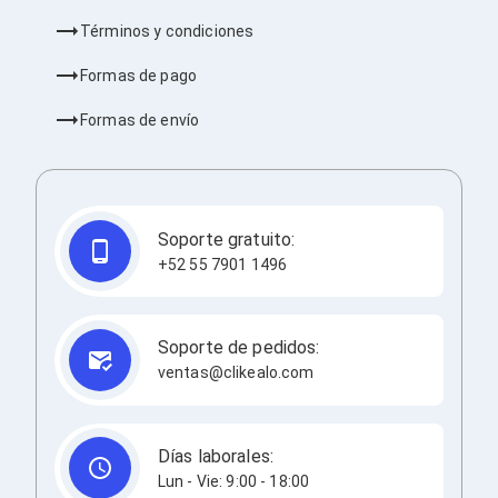
Consolas y Juegos
Xbox Series X|S
Términos y condiciones
Consolas Xbox Series X|S
Accesorios para Xbox Series X|S
Formas de pago
Nintendo Switch
Accesorios para Nintendo Switch
Formas de envío
Consolas Nintendo Switch
Consolas Arcade
Playstation 4 (PS4)
Accesorios Playstation 4
Gadgets
Soporte gratuito:
Smartwatch
+52 55 7901 1496
Foto y Video
Accesorios Foto y Video
Iluminación para Foto y Video
Tripies
Soporte de pedidos:
Selfie Sticks
ventas@clikealo.com
Fundas y Estuches
Cámaras de video
Cámaras Reflex
GPS y Auto
Días laborales:
Audio para Autos
Lun - Vie: 9:00 - 18:00
Transmisores FM