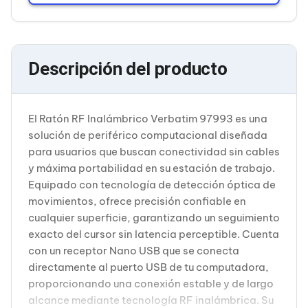
Cableado Estructurado para Servidores
Cables KVM
Fuentes de Poder
Enfriamiento para Servidores
Soportes y Paneles
Descripción del producto
Sistemas Operativos para Servidores
Servidores
Soportes de Datos
Ultrium
El Ratón RF Inalámbrico Verbatim 97993 es una
Discos Duros / SSD / NAS
solución de periférico computacional diseñada
Accesorios para Discos Duros
para usuarios que buscan conectividad sin cables
Gabinetes de Discos Duros
y máxima portabilidad en su estación de trabajo.
Discos Duros Externos
Discos Duros para NAS
Equipado con tecnología de detección óptica de
Discos Duros para Videovigilancia
movimientos, ofrece precisión confiable en
Discos Duros para Servidores
cualquier superficie, garantizando un seguimiento
Accesorios para SSD
exacto del cursor sin latencia perceptible. Cuenta
Gabinetes para SSD
con un receptor Nano USB que se conecta
Almacenamiento MSA
Discos Duros Internos para PC
directamente al puerto USB de tu computadora,
Discos Duros Internos para Laptop
proporcionando una conexión estable y de largo
Monitores
alcance mediante tecnología RF inalámbrica. Su
Monitores