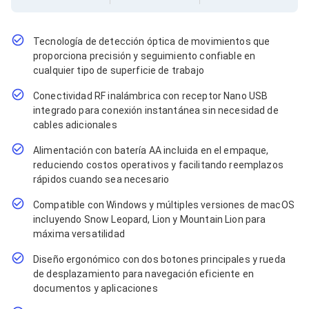
Cables SFP+
Cables Coaxiales
Accesorios para Cables
Jacks de Red
Tecnología de detección óptica de movimientos que
Conectores
proporciona precisión y seguimiento confiable en
Tapas y Cajas
cualquier tipo de superficie de trabajo
Herramientas para Cables
Conectividad RF inalámbrica con receptor Nano USB
Pinzas Ponchadoras
Probadores de Cable
integrado para conexión instantánea sin necesidad de
Cortadoras de Cable
cables adicionales
Protectores para Cables
Alimentación con batería AA incluida en el empaque,
Cables para Impresoras
reduciendo costos operativos y facilitando reemplazos
Bobinas
Cableado Estructurado
rápidos cuando sea necesario
Sujetadores de Cables
Compatible con Windows y múltiples versiones de macOS
Cinchos
incluyendo Snow Leopard, Lion y Mountain Lion para
Adaptadores
máxima versatilidad
Adaptadores PC
Adaptadores PC USB
Diseño ergonómico con dos botones principales y rueda
Adaptadores PC Serial
de desplazamiento para navegación eficiente en
Adaptadores PC SATA
documentos y aplicaciones
Adaptadores PC IDE
Adaptadores PC Teclado