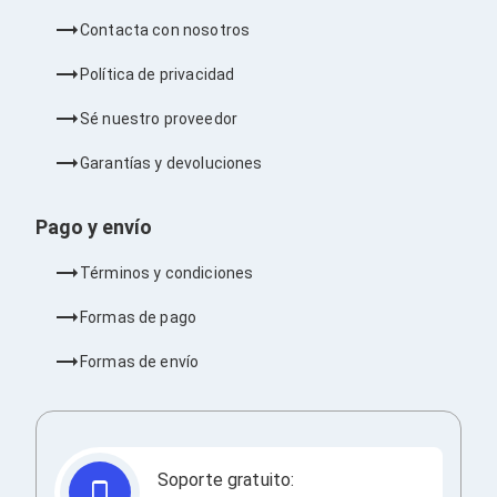
Barras de Sonido
Contacta con nosotros
Reproductores MP3 / MP4
Sonido para Centros de Entretenimiento
Política de privacidad
Soportes
Home Theater
Sé nuestro proveedor
Proyección
Proyectores
Garantías y devoluciones
Accesorios Proyectores
Soportes de Proyectores
Presentadores
Pago y envío
Maletines para Proyectores
Pantallas de Proyección
Términos y condiciones
Pizarrones Interactivos
Adaptadores de Red para Proyectores
Formas de pago
TV y Pantallas
Accesorios TV
Formas de envío
Soportes para Pantallas
Controles Remoto
Reproductores para Transmisión Multimedia
Pantallas
Pantallas Comerciales
Soporte gratuito:
Pantallas Interactivas