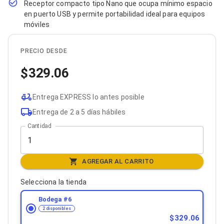
Receptor compacto tipo Nano que ocupa mínimo espacio
Bluetooth
en puerto USB y permite portabilidad ideal para equipos
Adaptadores Video
móviles
Adaptadores Video DisplayPort
Divisores de Video
Adaptadores Video HDMI
PRECIO DESDE
Extensores y Receptores de Vídeo
Adaptadores Video DVI
329.06
Adaptadores Video VGA / HD15
Repetidores USB
Adaptadores Audio
Entrega EXPRESS lo antes posible
Adaptadores Audio AUX
Entrega de 2 a 5 días hábiles
Adaptadores Audio USB
Dispositivos de Entrada
Cantidad
Mouse
Mousepads
Teclados
AGREGAR AL CARRITO
Teclados Numéricos
Controles de Juego para PC
Selecciona la tienda
Servidores
Accesorios para Servidores
Bodega #
6
Racks y Gabinetes
2 disponibles
Charolas para Racks y Gabinetes
329.06