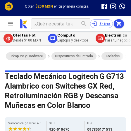
Cómputo y Hardware
Cómputo y Hardware
Obtén
$200 MXN
en tu primera compra.
Desktop y Portátiles
Cables
Electrónica de Consumo
Cables PC
Redes
Cables PC USB
Entrar
Impresión y Consumibles
Cables PC Serial
Celulares y Telefonía
Cables PC SATA / eSATA
Ofertas Hot
Cómputo
Electrónica
Energía
Cables PC SAS
Desde $100 MXN
Laptops y desktops
Para tu negocio
Cables PC VGA / HD15
Cables de Audio / Video
Cables de Audio / Video HDMI
Cómputo y Hardware
Dispositivos de Entrada
Teclados
Cables de Audio / Video AUX
Cables de Audio / Video DisplayPort
Cables de Audio / Video VGA
Teclado Mecánico Logitech G G713
Cables de Audio / Video RCA
Alambrico con Switches GX Red,
Cables de Audio / Video Toslink
Cables de Audio / Video DVI
Retroiluminación RGB y Descansa
Cables de Energía
Cables de Poder (Interno)
Muñecas en Color Blanco
Cables de Poder (Externo)
Cables de Red
Cables Patch
Valoración general 4.6
SKU
UPC
Cables Fibra Óptica
920-010670
097855171511