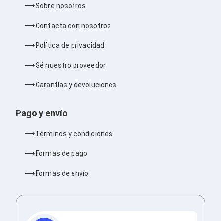
Sobre nosotros
Barras de Sonido
Reproductores MP3 / MP4
Contacta con nosotros
Sonido para Centros de Entretenimiento
Soportes
Política de privacidad
Home Theater
Proyección
Sé nuestro proveedor
Proyectores
Accesorios Proyectores
Garantías y devoluciones
Soportes de Proyectores
Presentadores
Maletines para Proyectores
Pago y envío
Pantallas de Proyección
Pizarrones Interactivos
Términos y condiciones
Adaptadores de Red para Proyectores
TV y Pantallas
Formas de pago
Accesorios TV
Soportes para Pantallas
Formas de envío
Controles Remoto
Reproductores para Transmisión Multimedia
Pantallas
Pantallas Comerciales
Pantallas Interactivas