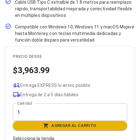
Cable USB Tipo C extraíble de 1.8 metros para reemplazo
Bluetooth
rápido, transportabilidad mejorada y conectividad flexible
Adaptadores Video
en múltiples dispositivos
Adaptadores Video DisplayPort
Divisores de Video
Compatible con Windows 10, Windows 11 y macOS Mojave
Adaptadores Video HDMI
hasta Monterey, con teclas multimedia dedicadas y
Extensores y Receptores de Vídeo
función doble disparo para versatilidad
Adaptadores Video DVI
Adaptadores Video VGA / HD15
Repetidores USB
PRECIO DESDE
Adaptadores Audio
Adaptadores Audio AUX
3,963.99
Adaptadores Audio USB
Dispositivos de Entrada
Mouse
Entrega EXPRESS lo antes posible
Mousepads
Entrega de 2 a 5 días hábiles
Teclados
Cantidad
Teclados Numéricos
Controles de Juego para PC
Servidores
Accesorios para Servidores
AGREGAR AL CARRITO
Racks y Gabinetes
Charolas para Racks y Gabinetes
Selecciona la tienda