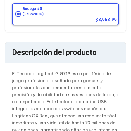
Cableado Estructurado para Servidores
Cables KVM
Bodega #
5
Fuentes de Poder
3 disponibles
Enfriamiento para Servidores
3,963.99
Soportes y Paneles
Sistemas Operativos para Servidores
Servidores
Soportes de Datos
Ultrium
Descripción del producto
Discos Duros / SSD / NAS
Accesorios para Discos Duros
Gabinetes de Discos Duros
Discos Duros Externos
El Teclado Logitech G G713 es un periférico de
Discos Duros para NAS
juego profesional diseñado para gamers y
Discos Duros para Videovigilancia
profesionales que demandan rendimiento,
Discos Duros para Servidores
precisión y durabilidad en sus sesiones de trabajo
Accesorios para SSD
Gabinetes para SSD
o competencia. Este teclado alambrico USB
Almacenamiento MSA
integra los reconocidos switches mecánicos
Discos Duros Internos para PC
Logitech GX Red, que ofrecen una respuesta táctil
Discos Duros Internos para Laptop
inmediata y una vida útil de hasta 70 millones de
Monitores
pulsaciones, garantizando años de uso intensivo
Monitores