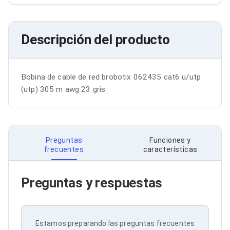
Bluetooth
Adaptadores Video
Adaptadores Video DisplayPort
Descripción del producto
Divisores de Video
Adaptadores Video HDMI
Extensores y Receptores de Vídeo
Adaptadores Video DVI
Bobina de cable de red brobotix 062435 cat6 u/utp 
Adaptadores Video VGA / HD15
Repetidores USB
(utp) 305 m awg 23 gris
Adaptadores Audio
Adaptadores Audio AUX
Adaptadores Audio USB
Dispositivos de Entrada
Mouse
Preguntas
Funciones y
frecuentes
características
Mousepads
Teclados
Teclados Numéricos
Preguntas y respuestas
Controles de Juego para PC
Servidores
Accesorios para Servidores
Racks y Gabinetes
Charolas para Racks y Gabinetes
Estamos preparando las preguntas frecuentes