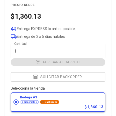
Cables SFP+
Cables Coaxiales
PRECIO DESDE
Accesorios para Cables
1,360.13
Jacks de Red
Conectores
Tapas y Cajas
Entrega EXPRESS lo antes posible
Herramientas para Cables
Pinzas Ponchadoras
Entrega de 2 a 5 días hábiles
Probadores de Cable
Cantidad
Cortadoras de Cable
Protectores para Cables
Cables para Impresoras
Bobinas
AGREGAR AL CARRITO
Cableado Estructurado
Sujetadores de Cables
SOLICITAR BACKORDER
Cinchos
Adaptadores
Adaptadores PC
Selecciona la tienda
Adaptadores PC USB
Bodega #
3
Adaptadores PC Serial
4 disponibles
Backorder
Adaptadores PC SATA
1,360.13
Adaptadores PC IDE
Adaptadores PC Teclado