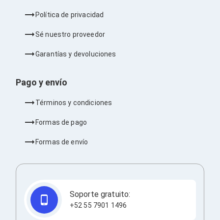
Ventiladores
Unidades de Disco
Política de privacidad
Quemadores de DVD
Desktop y Portátiles
Sé nuestro proveedor
Accesorios para Laptops
Cargadores
Garantías y devoluciones
Docking Stations
Maletines
Pago y envío
Candados para Laptops
Filtros de privacidad
Bases para Laptops
Términos y condiciones
Mochilas para Laptops
Tablets
Formas de pago
Soportes para Celulares y Tablets
Fundas y Skins
Formas de envío
Lápices para Tablets
Tablets
Webcams y Audio
Audífonos
Webcams
Soporte gratuito:
Accesorios para PC's
+52 55 7901 1496
Bases para PC's