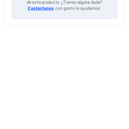
Cableado Estructurado para Servidores
de este producto. ¿Tienes alguna duda?
Cables KVM
Contáctanos
, con gusto te ayudamos.
Fuentes de Poder
Enfriamiento para Servidores
Soportes y Paneles
Sistemas Operativos para Servidores
Servidores
Soportes de Datos
Ultrium
Discos Duros / SSD / NAS
Accesorios para Discos Duros
Gabinetes de Discos Duros
Discos Duros Externos
Discos Duros para NAS
Discos Duros para Videovigilancia
Discos Duros para Servidores
Accesorios para SSD
Gabinetes para SSD
Almacenamiento MSA
Discos Duros Internos para PC
Discos Duros Internos para Laptop
Monitores
Monitores