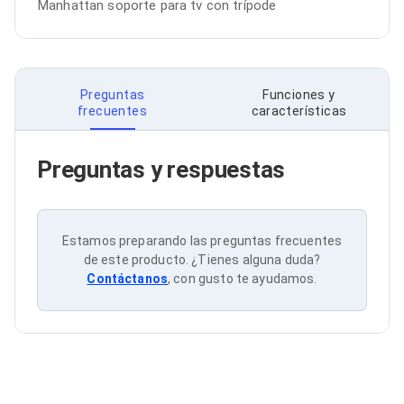
Manhattan soporte para tv con trípode
Bluetooth
Adaptadores Video
Adaptadores Video DisplayPort
Divisores de Video
Adaptadores Video HDMI
Preguntas
Funciones y
Extensores y Receptores de Vídeo
frecuentes
características
Adaptadores Video DVI
Adaptadores Video VGA / HD15
Repetidores USB
Preguntas y respuestas
Adaptadores Audio
Adaptadores Audio AUX
Adaptadores Audio USB
Dispositivos de Entrada
Estamos preparando las preguntas frecuentes
Mouse
de este producto. ¿Tienes alguna duda?
Mousepads
Contáctanos
, con gusto te ayudamos.
Teclados
Teclados Numéricos
Controles de Juego para PC
Servidores
Accesorios para Servidores
Racks y Gabinetes
Charolas para Racks y Gabinetes