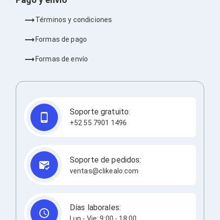
Ventiladores
Unidades de Disco
Términos y condiciones
Quemadores de DVD
Desktop y Portátiles
Formas de pago
Accesorios para Laptops
Cargadores
Formas de envío
Docking Stations
Maletines
Candados para Laptops
Filtros de privacidad
Bases para Laptops
Soporte gratuito:
Mochilas para Laptops
Tablets
+52 55 7901 1496
Soportes para Celulares y Tablets
Fundas y Skins
Lápices para Tablets
Soporte de pedidos:
Tablets
ventas@clikealo.com
Webcams y Audio
Audífonos
Webcams
Accesorios para PC's
Días laborales:
Bases para PC's
Lun - Vie: 9:00 - 18:00