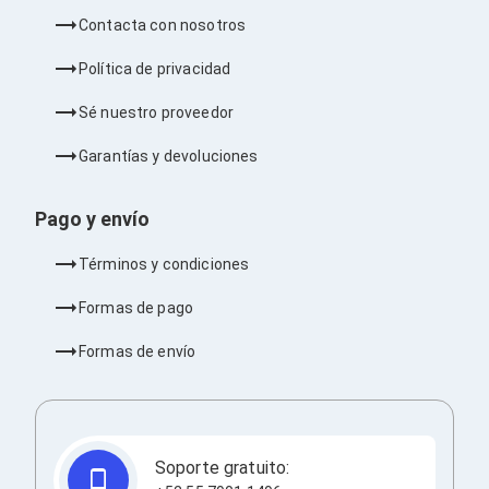
Ventiladores
Contacta con nosotros
Unidades de Disco
Quemadores de DVD
Política de privacidad
Desktop y Portátiles
Accesorios para Laptops
Sé nuestro proveedor
Cargadores
Docking Stations
Garantías y devoluciones
Maletines
Candados para Laptops
Filtros de privacidad
Pago y envío
Bases para Laptops
Mochilas para Laptops
Términos y condiciones
Tablets
Soportes para Celulares y Tablets
Formas de pago
Fundas y Skins
Lápices para Tablets
Formas de envío
Tablets
Webcams y Audio
Audífonos
Webcams
Accesorios para PC's
Soporte gratuito:
Bases para PC's