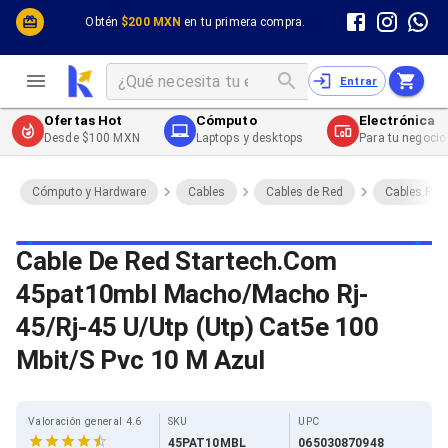
Cómputo y Hardware
Cómputo y Hardware
Obtén
$200 MXN
en tu primera compra.
Desktop y Portátiles
Cables
Electrónica de Consumo
Cables PC
Redes
Cables PC USB
Entrar
Impresión y Consumibles
Cables PC Serial
Celulares y Telefonía
Cables PC SATA / eSATA
Ofertas Hot
Cómputo
Electrónica
Energía
Cables PC SAS
Desde $100 MXN
Laptops y desktops
Para tu negocio
Cables PC VGA / HD15
Cables de Audio / Video
Cables de Audio / Video HDMI
Cómputo y Hardware
Cables
Cables de Red
Cables Pat
Cables de Audio / Video AUX
Cables de Audio / Video DisplayPort
Cables de Audio / Video VGA
Cable De Red Startech.Com
Cables de Audio / Video RCA
45pat10mbl Macho/Macho Rj-
Cables de Audio / Video Toslink
Cables de Audio / Video DVI
45/Rj-45 U/Utp (Utp) Cat5e 100
Cables de Energía
Cables de Poder (Interno)
Mbit/S Pvc 10 M Azul
Cables de Poder (Externo)
Cables de Red
Cables Patch
Valoración general 4.6
SKU
UPC
Cables Fibra Óptica
45PAT10MBL
065030870948