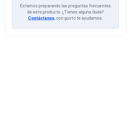
Cableado Estructurado para Servidores
Estamos preparando las preguntas frecuentes
Cables KVM
de este producto. ¿Tienes alguna duda?
Fuentes de Poder
Contáctanos
, con gusto te ayudamos.
Enfriamiento para Servidores
Soportes y Paneles
Sistemas Operativos para Servidores
Servidores
Soportes de Datos
Ultrium
Discos Duros / SSD / NAS
Accesorios para Discos Duros
Gabinetes de Discos Duros
Discos Duros Externos
Discos Duros para NAS
Discos Duros para Videovigilancia
Discos Duros para Servidores
Accesorios para SSD
Gabinetes para SSD
Almacenamiento MSA
Discos Duros Internos para PC
Discos Duros Internos para Laptop
Monitores
Monitores