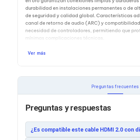
en oro garantizan conexiones limpias y duraderas
Cableado Estructurado para Servidores
Cables KVM
durabilidad en instalaciones permanentes o de al
Fuentes de Poder
de seguridad y calidad global. Características a
Enfriamiento para Servidores
canal de retorno de audio (ARC) y compatibilidad 
Soportes y Paneles
necesidad de controladores, permitiendo que pro
Sistemas Operativos para Servidores
mínimas complicaciones técnicas.
Servidores
Soportes de Datos
Ultrium
Ver más
Discos Duros / SSD / NAS
Accesorios para Discos Duros
Gabinetes de Discos Duros
Discos Duros Externos
Discos Duros para NAS
Preguntas frecuentes
Discos Duros para Videovigilancia
Discos Duros para Servidores
Accesorios para SSD
Preguntas y respuestas
Gabinetes para SSD
Almacenamiento MSA
Discos Duros Internos para PC
Discos Duros Internos para Laptop
¿Es compatible este cable HDMI 2.0 con di
Monitores
Monitores