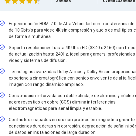
356688
0766623356688
Especificación HDMI 2.0 de Alta Velocidad con transferencia de
de 18 Gbit/s para video 4K sin compresión y audio de múltiples 
de forma simultánea.
Soporta resoluciones hasta 4K Ultra HD (3840 x 2160) con frec
de actualización hasta 240Hz, ideal para gamers, profesionales
video y sistemas de difusión.
Tecnologías avanzadas Dolby Atmos y Dolby Vision proporciona
experiencia cinematográfica con sonido envolvente de alta fidel
imagen con rango dinámico ampliado.
Construcción reforzada con doble blindaje de aluminio y núcleo 
acero revestido en cobre (CCS) elimina interferencias
electromagnéticas para señal limpia y estable.
Contactos chapados en oro con protección magnética garanti
conexiones duraderas sin corrosión, degradación de señal ni pé
de datos en instalaciones de larga duración.