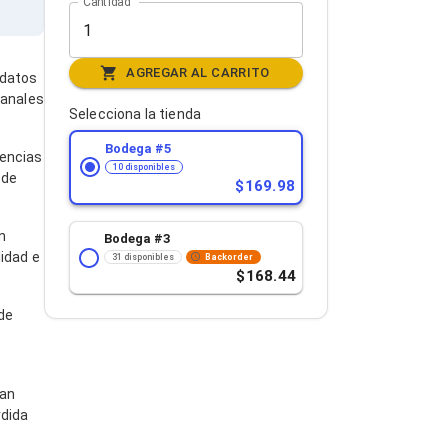
Cantidad
AGREGAR AL CARRITO
 datos
canales
Selecciona la tienda
Bodega #
5
uencias
10 disponibles
 de
169.98
n
Bodega #
3
idad e
31 disponibles
Backorder
168.44
de
zan
rdida