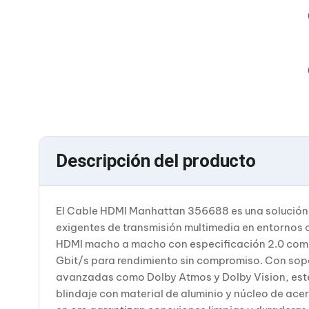
Bluetooth
Adaptadores Video
Adaptadores Video DisplayPort
Divisores de Video
Adaptadores Video HDMI
Extensores y Receptores de Vídeo
Adaptadores Video DVI
Adaptadores Video VGA / HD15
Repetidores USB
Adaptadores Audio
Adaptadores Audio AUX
Descripción del producto
Adaptadores Audio USB
Dispositivos de Entrada
Mouse
Mousepads
El Cable HDMI Manhattan 356688 es una solución 
Teclados
exigentes de transmisión multimedia en entornos c
Teclados Numéricos
Controles de Juego para PC
HDMI macho a macho con especificación 2.0 compl
Servidores
Gbit/s para rendimiento sin compromiso. Con sopo
Accesorios para Servidores
avanzadas como Dolby Atmos y Dolby Vision, este 
Racks y Gabinetes
blindaje con material de aluminio y núcleo de ac
Charolas para Racks y Gabinetes