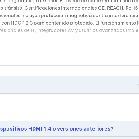
 sin degradación de señal. El diseño de cable redondo con fo
to tránsito. Certificaciones internacionales CE, REACH, Ro
dicionales incluyen protección magnética contra interferenci
con HDCP 2.3 para contenido protegido. El funcionamiento Plu
fesionales de IT, integradores AV y usuarios avanzados impl
F
spositivos HDMI 1.4 o versiones anteriores?