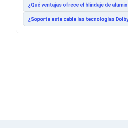
¿Qué ventajas ofrece el blindaje de alumi
Soportes para Monitores
Monitores Portátiles
Filtros de Privacidad para Monitores
¿Soporta este cable las tecnologías Dolb
Accesorios para Estaciones de Trabajo
Estaciones de Trabajo
Memorias RAM y Flash
Memorias RAM para PC
Memorias RAM para Servidores
Memorias RAM para Laptop
Memorias USB
Lectores de Memoria
Memorias Flash
Componentes
Tarjetas de Expansión
Tarjetas PCI Express
Tarjetas de Sonido
Tarjetas PCI
Procesadores
Procesadores para PC
Enfriamiento y Ventilación
Disipadores para CPU
Pasta Térmica