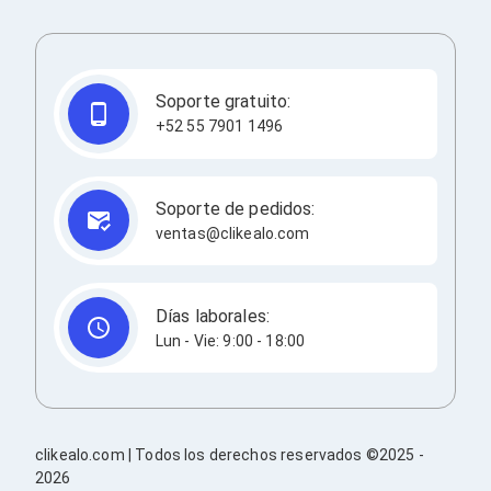
Consolas y Juegos
Xbox Series X|S
Consolas Xbox Series X|S
Accesorios para Xbox Series X|S
Nintendo Switch
Soporte gratuito:
Accesorios para Nintendo Switch
+52 55 7901 1496
Consolas Nintendo Switch
Consolas Arcade
Playstation 4 (PS4)
Accesorios Playstation 4
Soporte de pedidos:
Gadgets
ventas@clikealo.com
Smartwatch
Foto y Video
Accesorios Foto y Video
Iluminación para Foto y Video
Días laborales:
Tripies
Lun - Vie: 9:00 - 18:00
Selfie Sticks
Fundas y Estuches
Cámaras de video
Cámaras Reflex
GPS y Auto
clikealo.com | Todos los derechos reservados ©2025 -
Audio para Autos
2026
Transmisores FM