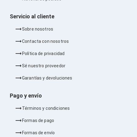
Barras de Sonido
Reproductores MP3 / MP4
Servicio al cliente
Sonido para Centros de Entretenimiento
Soportes
Home Theater
Sobre nosotros
Proyección
Proyectores
Contacta con nosotros
Accesorios Proyectores
Soportes de Proyectores
Política de privacidad
Presentadores
Maletines para Proyectores
Sé nuestro proveedor
Pantallas de Proyección
Pizarrones Interactivos
Garantías y devoluciones
Adaptadores de Red para Proyectores
TV y Pantallas
Pago y envío
Accesorios TV
Soportes para Pantallas
Controles Remoto
Términos y condiciones
Reproductores para Transmisión Multimedia
Pantallas
Formas de pago
Pantallas Comerciales
Pantallas Interactivas
Formas de envío