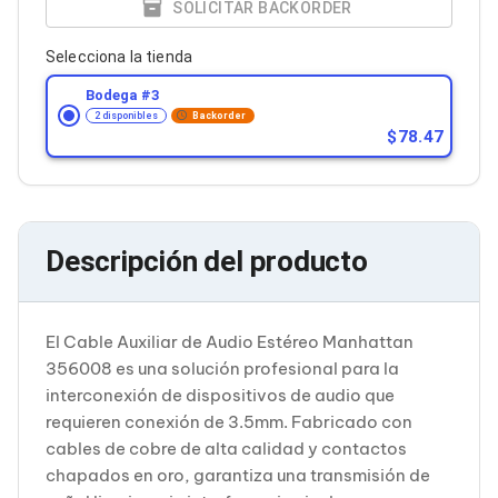
Cableado Estructurado para Servidores
SOLICITAR BACKORDER
Cables KVM
Fuentes de Poder
Selecciona la tienda
Enfriamiento para Servidores
Soportes y Paneles
Bodega #
3
Sistemas Operativos para Servidores
2 disponibles
Backorder
78.47
Servidores
Soportes de Datos
Ultrium
Discos Duros / SSD / NAS
Accesorios para Discos Duros
Gabinetes de Discos Duros
Descripción del producto
Discos Duros Externos
Discos Duros para NAS
Discos Duros para Videovigilancia
Discos Duros para Servidores
El Cable Auxiliar de Audio Estéreo Manhattan
Accesorios para SSD
356008 es una solución profesional para la
Gabinetes para SSD
interconexión de dispositivos de audio que
Almacenamiento MSA
requieren conexión de 3.5mm. Fabricado con
Discos Duros Internos para PC
cables de cobre de alta calidad y contactos
Discos Duros Internos para Laptop
Monitores
chapados en oro, garantiza una transmisión de
Monitores