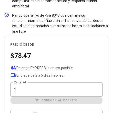
compatibilidad electromagnética y responsabilidad
Bluetooth
ambiental
Adaptadores Video
Adaptadores Video DisplayPort
Rango operativo de -5 a 80°C que permite su
Divisores de Video
funcionamiento confiable en entornos variables, desde
Adaptadores Video HDMI
estudios de grabación climatizados hasta instalaciones al
Extensores y Receptores de Vídeo
aire libre
Adaptadores Video DVI
Adaptadores Video VGA / HD15
Repetidores USB
PRECIO DESDE
Adaptadores Audio
Adaptadores Audio AUX
78.47
Adaptadores Audio USB
Dispositivos de Entrada
Entrega EXPRESS lo antes posible
Mouse
Mousepads
Entrega de 2 a 5 días hábiles
Teclados
Cantidad
Teclados Numéricos
Controles de Juego para PC
Servidores
Accesorios para Servidores
AGREGAR AL CARRITO
Racks y Gabinetes
Charolas para Racks y Gabinetes