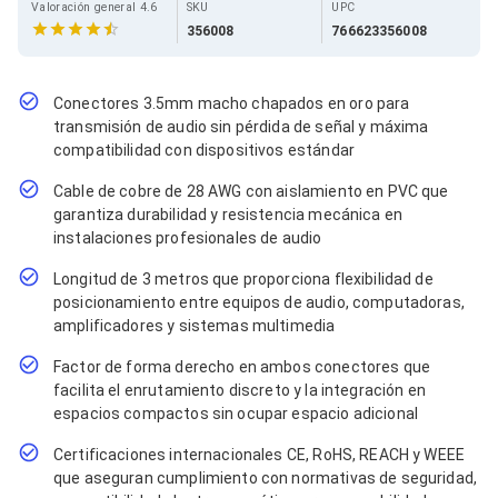
Cables SFP+
Valoración general 4.6
SKU
UPC
Cables Coaxiales
356008
766623356008
Accesorios para Cables
Jacks de Red
Conectores
Conectores 3.5mm macho chapados en oro para
Tapas y Cajas
transmisión de audio sin pérdida de señal y máxima
Herramientas para Cables
compatibilidad con dispositivos estándar
Pinzas Ponchadoras
Probadores de Cable
Cable de cobre de 28 AWG con aislamiento en PVC que
Cortadoras de Cable
garantiza durabilidad y resistencia mecánica en
Protectores para Cables
instalaciones profesionales de audio
Cables para Impresoras
Bobinas
Longitud de 3 metros que proporciona flexibilidad de
Cableado Estructurado
posicionamiento entre equipos de audio, computadoras,
Sujetadores de Cables
amplificadores y sistemas multimedia
Cinchos
Adaptadores
Factor de forma derecho en ambos conectores que
Adaptadores PC
facilita el enrutamiento discreto y la integración en
Adaptadores PC USB
espacios compactos sin ocupar espacio adicional
Adaptadores PC Serial
Adaptadores PC SATA
Certificaciones internacionales CE, RoHS, REACH y WEEE
Adaptadores PC IDE
que aseguran cumplimiento con normativas de seguridad,
Adaptadores PC Teclado