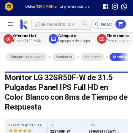
Cómputo y Hardware
Cómputo y Hardware
Obtén
$200 MXN
en tu primera compra.
Desktop y Portátiles
Cables
Electrónica de Consumo
Cables PC
Redes
Cables PC USB
Entrar
Impresión y Consumibles
Cables PC Serial
Celulares y Telefonía
Cables PC SATA / eSATA
Ofertas Hot
Cómputo
Electrónica
Energía
Cables PC SAS
Desde $100 MXN
Laptops y desktops
Para tu negocio
Cables PC VGA / HD15
Cables de Audio / Video
Cables de Audio / Video HDMI
Cómputo y Hardware
Monitores
Monitores
Monitor LG
Cables de Audio / Video AUX
Cables de Audio / Video DisplayPort
Cables de Audio / Video VGA
Monitor LG 32SR50F-W de 31.5
Cables de Audio / Video RCA
Pulgadas Panel IPS Full HD en
Cables de Audio / Video Toslink
Cables de Audio / Video DVI
Color Blanco con 8ms de Tiempo de
Cables de Energía
Cables de Poder (Interno)
Respuesta
Cables de Poder (Externo)
Cables de Red
Cables Patch
Valoración general 4.6
SKU
UPC
Cables Fibra Óptica
32SR50F-W
8806084772671