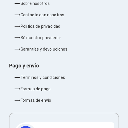
Sobre nosotros
Barras de Sonido
Reproductores MP3 / MP4
Contacta con nosotros
Sonido para Centros de Entretenimiento
Soportes
Política de privacidad
Home Theater
Proyección
Sé nuestro proveedor
Proyectores
Accesorios Proyectores
Garantías y devoluciones
Soportes de Proyectores
Presentadores
Maletines para Proyectores
Pago y envío
Pantallas de Proyección
Pizarrones Interactivos
Términos y condiciones
Adaptadores de Red para Proyectores
TV y Pantallas
Formas de pago
Accesorios TV
Soportes para Pantallas
Formas de envío
Controles Remoto
Reproductores para Transmisión Multimedia
Pantallas
Pantallas Comerciales
Pantallas Interactivas