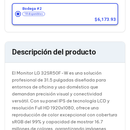
Cableado Estructurado para Servidores
Cables KVM
Bodega #
2
Fuentes de Poder
18 disponibles
Enfriamiento para Servidores
6,173.93
Soportes y Paneles
Sistemas Operativos para Servidores
Servidores
Soportes de Datos
Ultrium
Descripción del producto
Discos Duros / SSD / NAS
Accesorios para Discos Duros
Gabinetes de Discos Duros
Discos Duros Externos
El Monitor LG 32SR50F-W es una solución
Discos Duros para NAS
profesional de 31.5 pulgadas diseñada para
Discos Duros para Videovigilancia
entornos de oficina y uso doméstico que
Discos Duros para Servidores
demandan precisión visual y conectividad
Accesorios para SSD
Gabinetes para SSD
versátil. Con su panel IPS de tecnología LCD y
Almacenamiento MSA
resolución Full HD 1920x1080, ofrece una
Discos Duros Internos para PC
reproducción de color excepcional con cobertura
Discos Duros Internos para Laptop
sRGB del 99% y capacidad de mostrar 16.7
Monitores
millones de colores, garantizando imágenes
Monitores