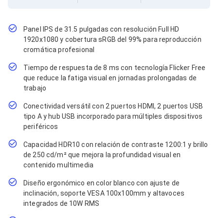
Cables SFP+
Cables Coaxiales
Accesorios para Cables
Jacks de Red
Panel IPS de 31.5 pulgadas con resolución Full HD
Conectores
1920x1080 y cobertura sRGB del 99% para reproducción
Tapas y Cajas
cromática profesional
Herramientas para Cables
Tiempo de respuesta de 8 ms con tecnología Flicker Free
Pinzas Ponchadoras
Probadores de Cable
que reduce la fatiga visual en jornadas prolongadas de
Cortadoras de Cable
trabajo
Protectores para Cables
Conectividad versátil con 2 puertos HDMI, 2 puertos USB
Cables para Impresoras
tipo A y hub USB incorporado para múltiples dispositivos
Bobinas
Cableado Estructurado
periféricos
Sujetadores de Cables
Capacidad HDR10 con relación de contraste 1200:1 y brillo
Cinchos
de 250 cd/m² que mejora la profundidad visual en
Adaptadores
contenido multimedia
Adaptadores PC
Adaptadores PC USB
Diseño ergonómico en color blanco con ajuste de
Adaptadores PC Serial
inclinación, soporte VESA 100x100mm y altavoces
Adaptadores PC SATA
integrados de 10W RMS
Adaptadores PC IDE
Adaptadores PC Teclado