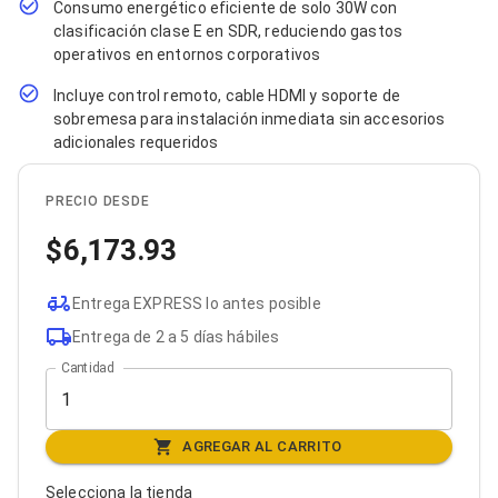
Consumo energético eficiente de solo 30W con
Bluetooth
clasificación clase E en SDR, reduciendo gastos
Adaptadores Video
operativos en entornos corporativos
Adaptadores Video DisplayPort
Divisores de Video
Incluye control remoto, cable HDMI y soporte de
Adaptadores Video HDMI
sobremesa para instalación inmediata sin accesorios
Extensores y Receptores de Vídeo
adicionales requeridos
Adaptadores Video DVI
Adaptadores Video VGA / HD15
Repetidores USB
PRECIO DESDE
Adaptadores Audio
Adaptadores Audio AUX
6,173.93
Adaptadores Audio USB
Dispositivos de Entrada
Mouse
Entrega EXPRESS lo antes posible
Mousepads
Entrega de 2 a 5 días hábiles
Teclados
Cantidad
Teclados Numéricos
Controles de Juego para PC
Servidores
Accesorios para Servidores
AGREGAR AL CARRITO
Racks y Gabinetes
Charolas para Racks y Gabinetes
Selecciona la tienda