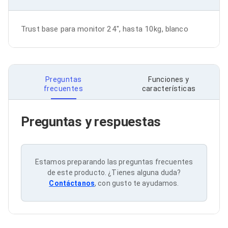
Bluetooth
Adaptadores Video
Adaptadores Video DisplayPort
Trust base para monitor 24", hasta 10kg, blanco
Divisores de Video
Adaptadores Video HDMI
Extensores y Receptores de Vídeo
Adaptadores Video DVI
Adaptadores Video VGA / HD15
Preguntas
Funciones y
Repetidores USB
frecuentes
características
Adaptadores Audio
Adaptadores Audio AUX
Adaptadores Audio USB
Preguntas y respuestas
Dispositivos de Entrada
Mouse
Mousepads
Teclados
Estamos preparando las preguntas frecuentes
Teclados Numéricos
de este producto. ¿Tienes alguna duda?
Controles de Juego para PC
Contáctanos
, con gusto te ayudamos.
Servidores
Accesorios para Servidores
Racks y Gabinetes
Charolas para Racks y Gabinetes