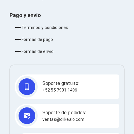
Ventiladores
Unidades de Disco
Quemadores de DVD
Pago y envío
Desktop y Portátiles
Accesorios para Laptops
Términos y condiciones
Cargadores
Docking Stations
Formas de pago
Maletines
Candados para Laptops
Formas de envío
Filtros de privacidad
Bases para Laptops
Mochilas para Laptops
Tablets
Soportes para Celulares y Tablets
Soporte gratuito:
Fundas y Skins
+52 55 7901 1496
Lápices para Tablets
Tablets
Webcams y Audio
Audífonos
Soporte de pedidos:
Webcams
ventas@clikealo.com
Accesorios para PC's
Bases para PC's