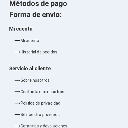
Métodos de pago
Soportes para Monitores
Monitores Portátiles
Forma de envío:
Filtros de Privacidad para Monitores
Accesorios para Estaciones de Trabajo
Estaciones de Trabajo
Mi cuenta
Memorias RAM y Flash
Memorias RAM para PC
Mi cuenta
Memorias RAM para Servidores
Memorias RAM para Laptop
Historial de pedidos
Memorias USB
Lectores de Memoria
Memorias Flash
Servicio al cliente
Componentes
Tarjetas de Expansión
Sobre nosotros
Tarjetas PCI Express
Tarjetas de Sonido
Contacta con nosotros
Tarjetas PCI
Procesadores
Política de privacidad
Procesadores para PC
Enfriamiento y Ventilación
Sé nuestro proveedor
Disipadores para CPU
Pasta Térmica
Garantías y devoluciones