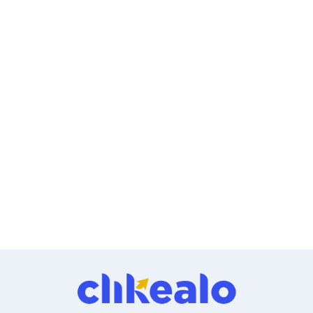
Cableado Estructurado para Servidores
Cables KVM
Fuentes de Poder
Enfriamiento para Servidores
Soportes y Paneles
Sistemas Operativos para Servidores
Servidores
Soportes de Datos
Ultrium
Discos Duros / SSD / NAS
Accesorios para Discos Duros
Gabinetes de Discos Duros
Discos Duros Externos
Discos Duros para NAS
Discos Duros para Videovigilancia
Discos Duros para Servidores
Accesorios para SSD
Gabinetes para SSD
Almacenamiento MSA
Discos Duros Internos para PC
Discos Duros Internos para Laptop
Monitores
Monitores