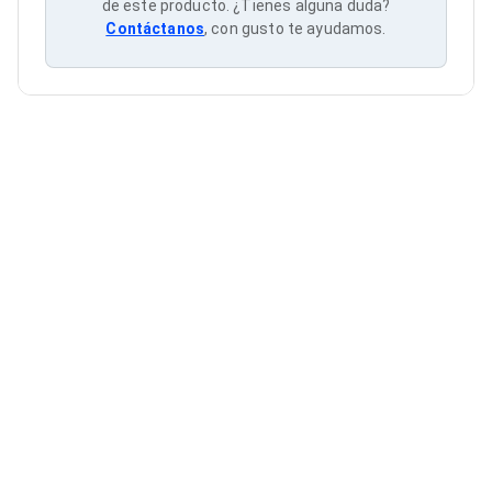
Cableado Estructurado para Servidores
de este producto. ¿Tienes alguna duda?
Cables KVM
Contáctanos
, con gusto te ayudamos.
Fuentes de Poder
Enfriamiento para Servidores
Soportes y Paneles
Sistemas Operativos para Servidores
Servidores
Soportes de Datos
Ultrium
Discos Duros / SSD / NAS
Accesorios para Discos Duros
Gabinetes de Discos Duros
Discos Duros Externos
Discos Duros para NAS
Discos Duros para Videovigilancia
Discos Duros para Servidores
Accesorios para SSD
Gabinetes para SSD
Almacenamiento MSA
Discos Duros Internos para PC
Discos Duros Internos para Laptop
Monitores
Monitores