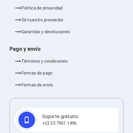
Ventiladores
Política de privacidad
Unidades de Disco
Quemadores de DVD
Sé nuestro proveedor
Desktop y Portátiles
Accesorios para Laptops
Garantías y devoluciones
Cargadores
Docking Stations
Maletines
Pago y envío
Candados para Laptops
Filtros de privacidad
Términos y condiciones
Bases para Laptops
Mochilas para Laptops
Formas de pago
Tablets
Soportes para Celulares y Tablets
Formas de envío
Fundas y Skins
Lápices para Tablets
Tablets
Webcams y Audio
Audífonos
Webcams
Soporte gratuito:
Accesorios para PC's
+52 55 7901 1496
Bases para PC's