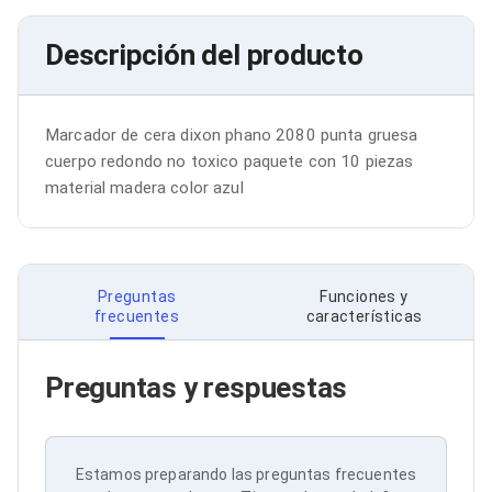
Bluetooth
Adaptadores Video
Descripción del producto
Adaptadores Video DisplayPort
Divisores de Video
Adaptadores Video HDMI
Extensores y Receptores de Vídeo
Marcador de cera dixon phano 2080 punta gruesa 
Adaptadores Video DVI
cuerpo redondo no toxico paquete con 10 piezas 
Adaptadores Video VGA / HD15
material madera color azul
Repetidores USB
Adaptadores Audio
Adaptadores Audio AUX
Adaptadores Audio USB
Dispositivos de Entrada
Preguntas
Funciones y
Mouse
frecuentes
características
Mousepads
Teclados
Teclados Numéricos
Preguntas y respuestas
Controles de Juego para PC
Servidores
Accesorios para Servidores
Racks y Gabinetes
Charolas para Racks y Gabinetes
Estamos preparando las preguntas frecuentes