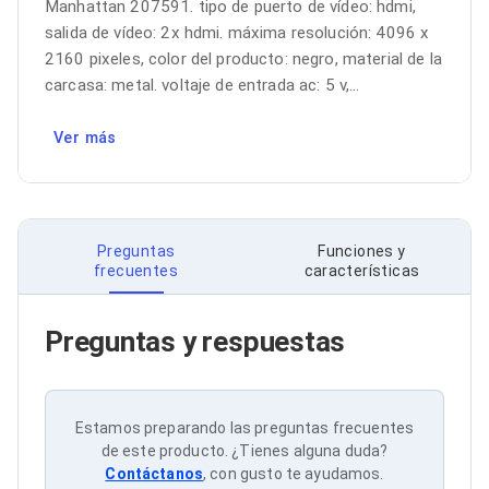
Manhattan 207591. tipo de puerto de vídeo: hdmi, 
Bluetooth
salida de vídeo: 2x hdmi. máxima resolución: 4096 x 
Adaptadores Video
Adaptadores Video DisplayPort
2160 pixeles, color del producto: negro, material de la 
Divisores de Video
carcasa: metal. voltaje de entrada ac: 5 v,...
Adaptadores Video HDMI
Extensores y Receptores de Vídeo
Ver más
Adaptadores Video DVI
Adaptadores Video VGA / HD15
Repetidores USB
Adaptadores Audio
Adaptadores Audio AUX
Preguntas
Funciones y
Adaptadores Audio USB
frecuentes
características
Dispositivos de Entrada
Mouse
Mousepads
Preguntas y respuestas
Teclados
Teclados Numéricos
Controles de Juego para PC
Servidores
Estamos preparando las preguntas frecuentes
Accesorios para Servidores
Racks y Gabinetes
de este producto. ¿Tienes alguna duda?
Charolas para Racks y Gabinetes
Contáctanos
, con gusto te ayudamos.