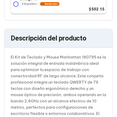
Soportes para Monitores
8 disponibles
Backorder
502.15
Monitores Portátiles
Filtros de Privacidad para Monitores
Accesorios para Estaciones de Trabajo
Estaciones de Trabajo
Memorias RAM y Flash
Memorias RAM para PC
Descripción del producto
Memorias RAM para Servidores
Memorias RAM para Laptop
Memorias USB
Lectores de Memoria
El Kit de Teclado y Mouse Manhattan 180795 es la
Memorias Flash
solución integral de entrada inalámbrica ideal
Componentes
para optimizar tu espacio de trabajo con
Tarjetas de Expansión
conectividad RF de largo alcance. Este conjunto
Tarjetas PCI Express
profesional integra un teclado QWERTY de 79
Tarjetas de Sonido
Tarjetas PCI
teclas con diseño ergonómico derecho y un
Procesadores
mouse óptico de precisión, ambos operando en la
Procesadores para PC
banda 2.4GHz con un alcance efectivo de 10
Enfriamiento y Ventilación
metros, perfectos para configuraciones de
Disipadores para CPU
escritorio flexible o entornos colaborativos. El
Pasta Térmica