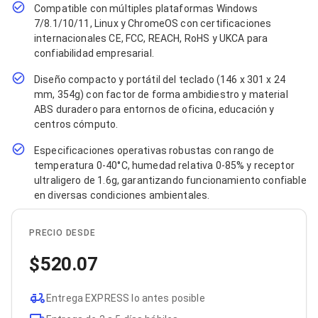
Bluetooth
Compatible con múltiples plataformas Windows
Adaptadores Video
7/8.1/10/11, Linux y ChromeOS con certificaciones
Adaptadores Video DisplayPort
internacionales CE, FCC, REACH, RoHS y UKCA para
Divisores de Video
confiabilidad empresarial.
Adaptadores Video HDMI
Extensores y Receptores de Vídeo
Diseño compacto y portátil del teclado (146 x 301 x 24
Adaptadores Video DVI
mm, 354g) con factor de forma ambidiestro y material
Adaptadores Video VGA / HD15
ABS duradero para entornos de oficina, educación y
Repetidores USB
centros cómputo.
Adaptadores Audio
Adaptadores Audio AUX
Especificaciones operativas robustas con rango de
Adaptadores Audio USB
temperatura 0-40°C, humedad relativa 0-85% y receptor
Dispositivos de Entrada
ultraligero de 1.6g, garantizando funcionamiento confiable
Mouse
en diversas condiciones ambientales.
Mousepads
Teclados
PRECIO DESDE
Teclados Numéricos
Controles de Juego para PC
520.07
Servidores
Accesorios para Servidores
Racks y Gabinetes
Entrega EXPRESS lo antes posible
Charolas para Racks y Gabinetes