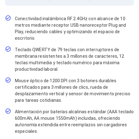
Cables SFP+
Cables Coaxiales
Accesorios para Cables
Jacks de Red
Conectividad inalámbrica RF 2.4GHz con alcance de 10
Conectores
metros mediante receptor USB nanoreceptor Plug and
Tapas y Cajas
Play, reduciendo cables y optimizando el espacio de
Herramientas para Cables
escritorio.
Pinzas Ponchadoras
Probadores de Cable
Teclado QWERTY de 79 teclas con interruptores de
Cortadoras de Cable
membrana resistentes a 3 millones de caracteres, 12
Protectores para Cables
teclas multimedia y teclado numérico para máxima
Cables para Impresoras
productividad laboral.
Bobinas
Cableado Estructurado
Mouse óptico de 1200 DPI con 3 botones durables
Sujetadores de Cables
certificados para 3 millones de clics, rueda de
Cinchos
desplazamiento vertical y sensor de movimiento preciso
Adaptadores
para tareas cotidianas.
Adaptadores PC
Adaptadores PC USB
Alimentación por baterías alcalinas estándar (AAA teclado
Adaptadores PC Serial
600mAh, AA mouse 1550mAh) incluidas, ofreciendo
Adaptadores PC SATA
autonomía extendida entre reemplazos sin cargadores
Adaptadores PC IDE
especiales.
Adaptadores PC Teclado