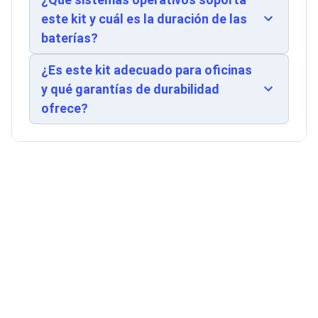
Kits de Herramientas
and Play mediante receptor USB tipo A
Candados para PC's
este kit y cuál es la duración de las
Protectores para PC's
nanoreceptor (13 x 19 x 6 mm, apenas 1.6g)
baterías?
Limpiadores para Electrónicos
elimina complejidades de instalación.
Lentes para Computadora
Compatible con Windows 7, 8.1, 10, 11, Linux y
¿Es este kit adecuado para oficinas
Laptops
ChromeOS, cumple certificaciones
PC's de Escritorio
y qué garantías de durabilidad
internacionales CE, FCC, REACH, RoHS y UKCA.
Workstations
ofrece?
All in One
Material ABS duradero, intervalo operativo 0-
Mini PC's
40°C, diseño ambidiestro, manual incluido. Ideal
Barebones
para oficinas, educación, centros de cómputo y
Electrónica de Consumo
uso universal donde se requiera entrada
Audio
inalámbrica fiable y económica sin comprometer
Accesorios de Audio
Micrófonos
funcionalidad.
Estuches y Cajas
Bases para Audífonos
Accesorios para Micrófonos
Audífonos Intrauriculares
Bocinas
Bocinas y Bafles
Bocinas Portátiles
Bocinas para Computadora