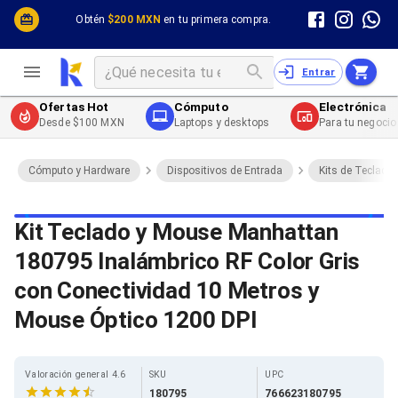
Cómputo y Hardware
Cómputo y Hardware
Obtén
$200 MXN
en tu primera compra.
Desktop y Portátiles
Cables
Electrónica de Consumo
Cables PC
Redes
Cables PC USB
Entrar
Impresión y Consumibles
Cables PC Serial
Celulares y Telefonía
Cables PC SATA / eSATA
Ofertas Hot
Cómputo
Electrónica
Energía
Cables PC SAS
Desde $100 MXN
Laptops y desktops
Para tu negocio
Cables PC VGA / HD15
Cables de Audio / Video
Cables de Audio / Video HDMI
Cómputo y Hardware
Dispositivos de Entrada
Kits de Teclado
Cables de Audio / Video AUX
Cables de Audio / Video DisplayPort
Cables de Audio / Video VGA
Kit Teclado y Mouse Manhattan
Cables de Audio / Video RCA
180795 Inalámbrico RF Color Gris
Cables de Audio / Video Toslink
Cables de Audio / Video DVI
con Conectividad 10 Metros y
Cables de Energía
Cables de Poder (Interno)
Mouse Óptico 1200 DPI
Cables de Poder (Externo)
Cables de Red
Cables Patch
Valoración general 4.6
SKU
UPC
Cables Fibra Óptica
180795
766623180795