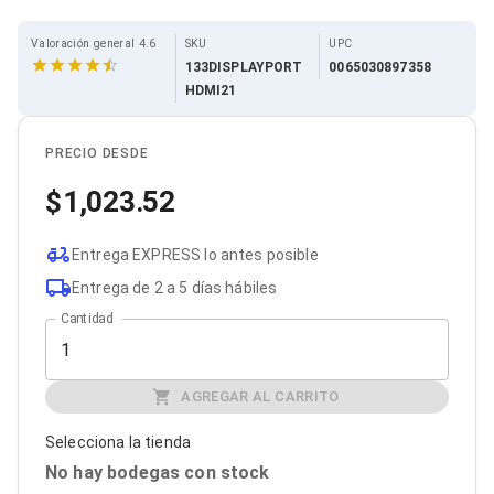
Cables SFP+
Cables Coaxiales
Accesorios para Cables
Valoración general 4.6
SKU
UPC
Jacks de Red
133DISPLAYPORT
0065030897358
Conectores
HDMI21
Tapas y Cajas
Herramientas para Cables
Pinzas Ponchadoras
PRECIO DESDE
Probadores de Cable
1,023.52
Cortadoras de Cable
Protectores para Cables
Cables para Impresoras
Entrega EXPRESS lo antes posible
Bobinas
Cableado Estructurado
Entrega de 2 a 5 días hábiles
Sujetadores de Cables
Cantidad
Cinchos
Adaptadores
Adaptadores PC
Adaptadores PC USB
AGREGAR AL CARRITO
Adaptadores PC Serial
Adaptadores PC SATA
Selecciona la tienda
Adaptadores PC IDE
No hay bodegas con stock
Adaptadores PC Teclado