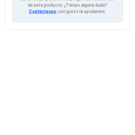
Cableado Estructurado para Servidores
de este producto. ¿Tienes alguna duda?
Cables KVM
Contáctanos
, con gusto te ayudamos.
Fuentes de Poder
Enfriamiento para Servidores
Soportes y Paneles
Sistemas Operativos para Servidores
Servidores
Soportes de Datos
Ultrium
Discos Duros / SSD / NAS
Accesorios para Discos Duros
Gabinetes de Discos Duros
Discos Duros Externos
Discos Duros para NAS
Discos Duros para Videovigilancia
Discos Duros para Servidores
Accesorios para SSD
Gabinetes para SSD
Almacenamiento MSA
Discos Duros Internos para PC
Discos Duros Internos para Laptop
Monitores
Monitores