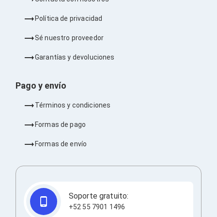
Ventiladores
Unidades de Disco
Política de privacidad
Quemadores de DVD
Desktop y Portátiles
Sé nuestro proveedor
Accesorios para Laptops
Cargadores
Garantías y devoluciones
Docking Stations
Maletines
Candados para Laptops
Pago y envío
Filtros de privacidad
Bases para Laptops
Términos y condiciones
Mochilas para Laptops
Tablets
Formas de pago
Soportes para Celulares y Tablets
Fundas y Skins
Formas de envío
Lápices para Tablets
Tablets
Webcams y Audio
Audífonos
Webcams
Soporte gratuito:
Accesorios para PC's
+52 55 7901 1496
Bases para PC's