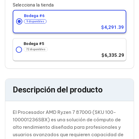
Cableado Estructurado para Servidores
Selecciona la tienda
Cables KVM
Fuentes de Poder
Bodega #
6
Enfriamiento para Servidores
9 disponibles
Soportes y Paneles
4,291.39
Sistemas Operativos para Servidores
Servidores
Bodega #
5
Soportes de Datos
72 disponibles
Ultrium
6,335.29
Discos Duros / SSD / NAS
Accesorios para Discos Duros
Gabinetes de Discos Duros
Discos Duros Externos
Discos Duros para NAS
Descripción del producto
Discos Duros para Videovigilancia
Discos Duros para Servidores
Accesorios para SSD
Gabinetes para SSD
El Procesador AMD Ryzen 7 8700G (SKU 100-
Almacenamiento MSA
Discos Duros Internos para PC
100001236SBX) es una solución de cómputo de
Discos Duros Internos para Laptop
alto rendimiento diseñada para profesionales y
Monitores
usuarios avanzados que requieren capacidad de
Monitores