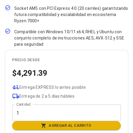
Bluetooth
Socket AM5 con PCI Express 4.0 (20 carriles) garantizando
Adaptadores Video
futura compatibilidad y escalabilidad en ecosistema
Adaptadores Video DisplayPort
Ryzen 7000+
Divisores de Video
Adaptadores Video HDMI
Compatible con Windows 10/11 x64, RHEL y Ubuntu con
Extensores y Receptores de Vídeo
conjunto completo de instrucciones AES, AVX-512 y SSE
Adaptadores Video DVI
para seguridad
Adaptadores Video VGA / HD15
Repetidores USB
Adaptadores Audio
PRECIO DESDE
Adaptadores Audio AUX
Adaptadores Audio USB
4,291.39
Dispositivos de Entrada
Mouse
Mousepads
Entrega EXPRESS lo antes posible
Teclados
Entrega de 2 a 5 días hábiles
Teclados Numéricos
Controles de Juego para PC
Cantidad
Servidores
Accesorios para Servidores
Racks y Gabinetes
AGREGAR AL CARRITO
Charolas para Racks y Gabinetes