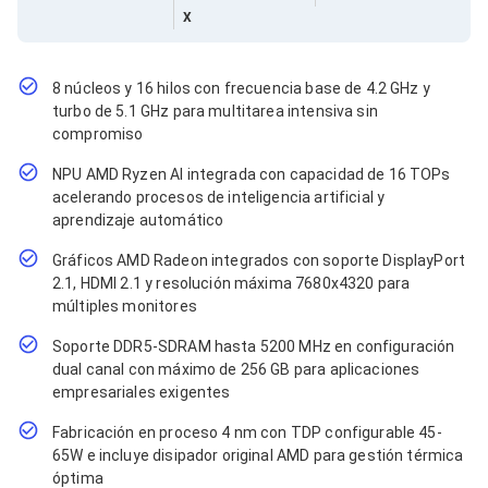
Cables SFP+
X
Cables Coaxiales
Accesorios para Cables
Jacks de Red
Conectores
8 núcleos y 16 hilos con frecuencia base de 4.2 GHz y
Tapas y Cajas
turbo de 5.1 GHz para multitarea intensiva sin
Herramientas para Cables
compromiso
Pinzas Ponchadoras
Probadores de Cable
NPU AMD Ryzen AI integrada con capacidad de 16 TOPs
Cortadoras de Cable
acelerando procesos de inteligencia artificial y
Protectores para Cables
aprendizaje automático
Cables para Impresoras
Gráficos AMD Radeon integrados con soporte DisplayPort
Bobinas
Cableado Estructurado
2.1, HDMI 2.1 y resolución máxima 7680x4320 para
Sujetadores de Cables
múltiples monitores
Cinchos
Soporte DDR5-SDRAM hasta 5200 MHz en configuración
Adaptadores
dual canal con máximo de 256 GB para aplicaciones
Adaptadores PC
Adaptadores PC USB
empresariales exigentes
Adaptadores PC Serial
Fabricación en proceso 4 nm con TDP configurable 45-
Adaptadores PC SATA
65W e incluye disipador original AMD para gestión térmica
Adaptadores PC IDE
óptima
Adaptadores PC Teclado