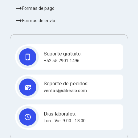
Consolas y Juegos
Xbox Series X|S
Formas de pago
Consolas Xbox Series X|S
Accesorios para Xbox Series X|S
Formas de envío
Nintendo Switch
Accesorios para Nintendo Switch
Consolas Nintendo Switch
Consolas Arcade
Playstation 4 (PS4)
Soporte gratuito:
Accesorios Playstation 4
+52 55 7901 1496
Gadgets
Smartwatch
Foto y Video
Accesorios Foto y Video
Soporte de pedidos:
Iluminación para Foto y Video
ventas@clikealo.com
Tripies
Selfie Sticks
Fundas y Estuches
Cámaras de video
Días laborales:
Cámaras Reflex
Lun - Vie: 9:00 - 18:00
GPS y Auto
Audio para Autos
Transmisores FM