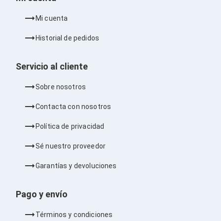
Barras de Sonido
Reproductores MP3 / MP4
Mi cuenta
Sonido para Centros de Entretenimiento
Soportes
Historial de pedidos
Home Theater
Proyección
Proyectores
Servicio al cliente
Accesorios Proyectores
Soportes de Proyectores
Sobre nosotros
Presentadores
Maletines para Proyectores
Contacta con nosotros
Pantallas de Proyección
Pizarrones Interactivos
Política de privacidad
Adaptadores de Red para Proyectores
TV y Pantallas
Sé nuestro proveedor
Accesorios TV
Soportes para Pantallas
Garantías y devoluciones
Controles Remoto
Reproductores para Transmisión Multimedia
Pago y envío
Pantallas
Pantallas Comerciales
Pantallas Interactivas
Términos y condiciones