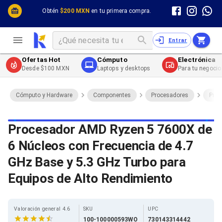
Cómputo y Hardware
Cómputo y Hardware
Obtén
$200 MXN
en tu primera compra.
Desktop y Portátiles
Cables
Electrónica de Consumo
Cables PC
Redes
Cables PC USB
Entrar
Impresión y Consumibles
Cables PC Serial
Celulares y Telefonía
Cables PC SATA / eSATA
Ofertas Hot
Cómputo
Electrónica
Energía
Cables PC SAS
Desde $100 MXN
Laptops y desktops
Para tu negocio
Cables PC VGA / HD15
Cables de Audio / Video
Cables de Audio / Video HDMI
Cómputo y Hardware
Componentes
Procesadores
Proc
Cables de Audio / Video AUX
Cables de Audio / Video DisplayPort
Cables de Audio / Video VGA
Procesador AMD Ryzen 5 7600X de
Cables de Audio / Video RCA
6 Núcleos con Frecuencia de 4.7
Cables de Audio / Video Toslink
Cables de Audio / Video DVI
GHz Base y 5.3 GHz Turbo para
Cables de Energía
Cables de Poder (Interno)
Equipos de Alto Rendimiento
Cables de Poder (Externo)
Cables de Red
Cables Patch
Valoración general 4.6
SKU
UPC
Cables Fibra Óptica
100-100000593WO
730143314442