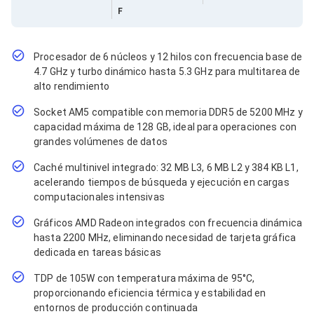
Cables SFP+
F
Cables Coaxiales
Accesorios para Cables
Jacks de Red
Conectores
Procesador de 6 núcleos y 12 hilos con frecuencia base de
Tapas y Cajas
4.7 GHz y turbo dinámico hasta 5.3 GHz para multitarea de
Herramientas para Cables
alto rendimiento
Pinzas Ponchadoras
Probadores de Cable
Socket AM5 compatible con memoria DDR5 de 5200 MHz y
Cortadoras de Cable
capacidad máxima de 128 GB, ideal para operaciones con
Protectores para Cables
grandes volúmenes de datos
Cables para Impresoras
Caché multinivel integrado: 32 MB L3, 6 MB L2 y 384 KB L1,
Bobinas
Cableado Estructurado
acelerando tiempos de búsqueda y ejecución en cargas
Sujetadores de Cables
computacionales intensivas
Cinchos
Gráficos AMD Radeon integrados con frecuencia dinámica
Adaptadores
hasta 2200 MHz, eliminando necesidad de tarjeta gráfica
Adaptadores PC
Adaptadores PC USB
dedicada en tareas básicas
Adaptadores PC Serial
TDP de 105W con temperatura máxima de 95°C,
Adaptadores PC SATA
proporcionando eficiencia térmica y estabilidad en
Adaptadores PC IDE
entornos de producción continuada
Adaptadores PC Teclado