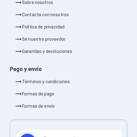
Sobre nosotros
Barras de Sonido
Reproductores MP3 / MP4
Contacta con nosotros
Sonido para Centros de Entretenimiento
Soportes
Política de privacidad
Home Theater
Proyección
Sé nuestro proveedor
Proyectores
Accesorios Proyectores
Garantías y devoluciones
Soportes de Proyectores
Presentadores
Maletines para Proyectores
Pago y envío
Pantallas de Proyección
Pizarrones Interactivos
Términos y condiciones
Adaptadores de Red para Proyectores
TV y Pantallas
Formas de pago
Accesorios TV
Soportes para Pantallas
Formas de envío
Controles Remoto
Reproductores para Transmisión Multimedia
Pantallas
Pantallas Comerciales
Pantallas Interactivas