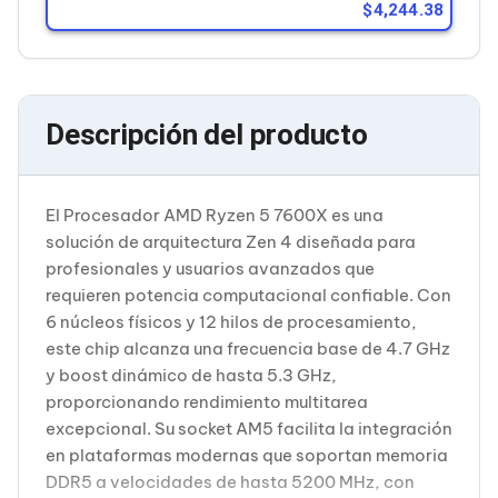
Cableado Estructurado para Servidores
4,244.38
Cables KVM
Fuentes de Poder
Enfriamiento para Servidores
Soportes y Paneles
Sistemas Operativos para Servidores
Descripción del producto
Servidores
Soportes de Datos
Ultrium
Discos Duros / SSD / NAS
El Procesador AMD Ryzen 5 7600X es una
Accesorios para Discos Duros
solución de arquitectura Zen 4 diseñada para
Gabinetes de Discos Duros
profesionales y usuarios avanzados que
Discos Duros Externos
Discos Duros para NAS
requieren potencia computacional confiable. Con
Discos Duros para Videovigilancia
6 núcleos físicos y 12 hilos de procesamiento,
Discos Duros para Servidores
este chip alcanza una frecuencia base de 4.7 GHz
Accesorios para SSD
y boost dinámico de hasta 5.3 GHz,
Gabinetes para SSD
proporcionando rendimiento multitarea
Almacenamiento MSA
Discos Duros Internos para PC
excepcional. Su socket AM5 facilita la integración
Discos Duros Internos para Laptop
en plataformas modernas que soportan memoria
Monitores
DDR5 a velocidades de hasta 5200 MHz, con
Monitores