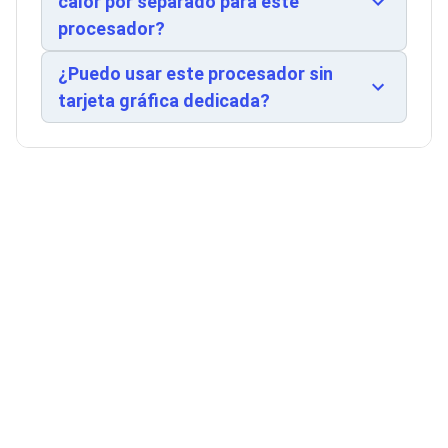
calor por separado para este
Ventiladores
para estaciones de trabajo de diseño gráfico,
procesador?
Unidades de Disco
edición de vídeo, programación, simulaciones y
Quemadores de DVD
cargas de trabajo de servidor ligero. El
Desktop y Portátiles
¿Puedo usar este procesador sin
Accesorios para Laptops
procesador viene en caja, aunque requiere
tarjeta gráfica dedicada?
Cargadores
disipador adicional para refrigeración óptima en
Docking Stations
instalaciones de producción.
Maletines
Candados para Laptops
Filtros de privacidad
Bases para Laptops
Mochilas para Laptops
Tablets
Soportes para Celulares y Tablets
Fundas y Skins
Lápices para Tablets
Tablets
Webcams y Audio
Audífonos
Webcams
Accesorios para PC's
Bases para PC's