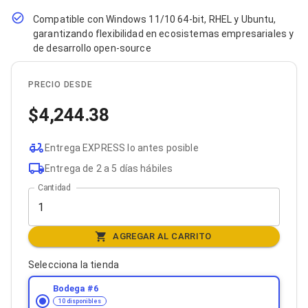
Bluetooth
Compatible con Windows 11/10 64-bit, RHEL y Ubuntu,
Adaptadores Video
garantizando flexibilidad en ecosistemas empresariales y
Adaptadores Video DisplayPort
de desarrollo open-source
Divisores de Video
Adaptadores Video HDMI
Extensores y Receptores de Vídeo
PRECIO DESDE
Adaptadores Video DVI
Adaptadores Video VGA / HD15
4,244.38
Repetidores USB
Adaptadores Audio
Adaptadores Audio AUX
Entrega EXPRESS lo antes posible
Adaptadores Audio USB
Entrega de 2 a 5 días hábiles
Dispositivos de Entrada
Mouse
Cantidad
Mousepads
Teclados
Teclados Numéricos
AGREGAR AL CARRITO
Controles de Juego para PC
Servidores
Selecciona la tienda
Accesorios para Servidores
Racks y Gabinetes
Bodega #
6
Charolas para Racks y Gabinetes
10 disponibles