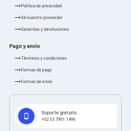
Barras de Sonido
Política de privacidad
Reproductores MP3 / MP4
Sonido para Centros de Entretenimiento
Sé nuestro proveedor
Soportes
Home Theater
Garantías y devoluciones
Proyección
Proyectores
Accesorios Proyectores
Pago y envío
Soportes de Proyectores
Presentadores
Términos y condiciones
Maletines para Proyectores
Pantallas de Proyección
Formas de pago
Pizarrones Interactivos
Adaptadores de Red para Proyectores
Formas de envío
TV y Pantallas
Accesorios TV
Soportes para Pantallas
Controles Remoto
Reproductores para Transmisión Multimedia
Soporte gratuito:
Pantallas
+52 55 7901 1496
Pantallas Comerciales
Pantallas Interactivas