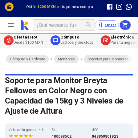
Cómputo y Hardware
Cómputo y Hardware
Obtén
$200 MXN
en tu primera compra.
Desktop y Portátiles
Cables
Electrónica de Consumo
Cables PC
Redes
Cables PC USB
Entrar
Impresión y Consumibles
Cables PC Serial
Celulares y Telefonía
Cables PC SATA / eSATA
Ofertas Hot
Cómputo
Electrónica
Energía
Cables PC SAS
Desde $100 MXN
Laptops y desktops
Para tu negocio
Cables PC VGA / HD15
Cables de Audio / Video
Cables de Audio / Video HDMI
Cómputo y Hardware
Monitores
Soportes para Monitores
Cables de Audio / Video AUX
Cables de Audio / Video DisplayPort
Cables de Audio / Video VGA
Soporte para Monitor Breyta
Cables de Audio / Video RCA
Fellowes en Color Negro con
Cables de Audio / Video Toslink
Cables de Audio / Video DVI
Capacidad de 15kg y 3 Niveles de
Cables de Energía
Cables de Poder (Interno)
Ajuste de Altura
Cables de Poder (Externo)
Cables de Red
Cables Patch
Valoración general 4.6
SKU
UPC
Cables Fibra Óptica
100098502
043859801923