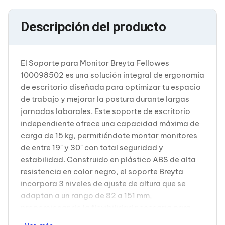
Cableado Estructurado para Servidores
Cables KVM
Fuentes de Poder
Descripción del producto
Enfriamiento para Servidores
Soportes y Paneles
Sistemas Operativos para Servidores
Servidores
El Soporte para Monitor Breyta Fellowes
Soportes de Datos
100098502 es una solución integral de ergonomía
Ultrium
de escritorio diseñada para optimizar tu espacio
Discos Duros / SSD / NAS
de trabajo y mejorar la postura durante largas
Accesorios para Discos Duros
jornadas laborales. Este soporte de escritorio
Gabinetes de Discos Duros
Discos Duros Externos
independiente ofrece una capacidad máxima de
Discos Duros para NAS
carga de 15 kg, permitiéndote montar monitores
Discos Duros para Videovigilancia
de entre 19" y 30" con total seguridad y
Discos Duros para Servidores
estabilidad. Construido en plástico ABS de alta
Accesorios para SSD
resistencia en color negro, el soporte Breyta
Gabinetes para SSD
Almacenamiento MSA
incorpora 3 niveles de ajuste de altura que se
Discos Duros Internos para PC
adaptan a un rango de 82 a 151 mm,
Discos Duros Internos para Laptop
proporcionando la flexibilidad necesaria para
Monitores
posicionar tu monitor a la altura exacta que
Monitores