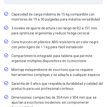
Cables SFP+
Cables Coaxiales
Accesorios para Cables
Jacks de Red
Capacidad de carga máxima de 15 kg compatible con
Conectores
monitores de 19 a 30 pulgadas para máxima versatilidad
Tapas y Cajas
3 niveles de ajuste de altura con rango de 82 a 151 mm
Herramientas para Cables
para optimizar ergonomía y reducir fatiga cervical
Pinzas Ponchadoras
Probadores de Cable
Construcción en plástico ABS resistente en color negro
Cortadoras de Cable
con peso ligero de 1.1 kg para fácil instalación
Protectores para Cables
Cables para Impresoras
Compartimento integrado para tableta que permite
Bobinas
organizar múltiples dispositivos en tu escritorio
Cableado Estructurado
Sujetadores de Cables
Montaje independiente de escritorio que no requiere
Cinchos
herramientas complejas y se adapta a cualquier espacio
Adaptadores
Adaptadores PC
Garantía de 5 años que respalda la durabilidad y calidad del
Adaptadores PC USB
producto para uso profesional continuo
Adaptadores PC Serial
Adaptadores PC SATA
Dimensiones compactas de 354 mm x 304 mm que se
Adaptadores PC IDE
ajustan a escritorios modernos sin comprometer
Adaptadores PC Teclado