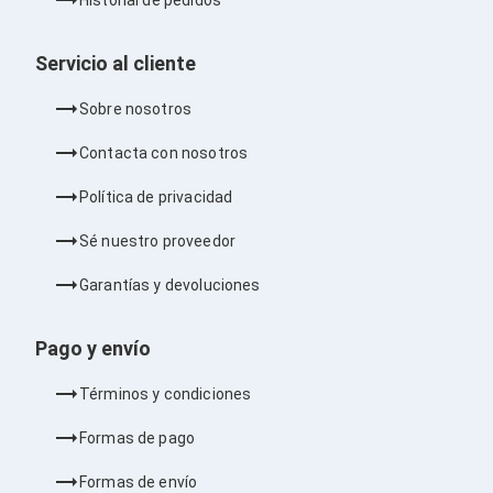
Barras de Sonido
Reproductores MP3 / MP4
Sonido para Centros de Entretenimiento
Servicio al cliente
Soportes
Home Theater
Sobre nosotros
Proyección
Proyectores
Contacta con nosotros
Accesorios Proyectores
Soportes de Proyectores
Política de privacidad
Presentadores
Maletines para Proyectores
Sé nuestro proveedor
Pantallas de Proyección
Pizarrones Interactivos
Garantías y devoluciones
Adaptadores de Red para Proyectores
TV y Pantallas
Accesorios TV
Pago y envío
Soportes para Pantallas
Controles Remoto
Términos y condiciones
Reproductores para Transmisión Multimedia
Pantallas
Formas de pago
Pantallas Comerciales
Pantallas Interactivas
Formas de envío