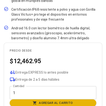
global en múltiples bandas
Bluetooth
Adaptadores Video
Certificación IP68 resistente a polvo y agua con Gorilla
Adaptadores Video DisplayPort
Glass Victus+ protege el dispositivo en entornos
Divisores de Video
profesionales y de viaje frecuente
Adaptadores Video HDMI
Extensores y Receptores de Vídeo
Android 16.0 con lector biométrico de huella digital,
Adaptadores Video DVI
sensores avanzados (giroscopio, acelerómetro,
Adaptadores Video VGA / HD15
barometro) y diseño aluminio 7.4mm ultra delgado
Repetidores USB
Adaptadores Audio
Adaptadores Audio AUX
PRECIO DESDE
Adaptadores Audio USB
12,462.95
Dispositivos de Entrada
Mouse
Mousepads
Entrega EXPRESS lo antes posible
Teclados
Teclados Numéricos
Entrega de 2 a 5 días hábiles
Controles de Juego para PC
Cantidad
Servidores
Accesorios para Servidores
Racks y Gabinetes
Charolas para Racks y Gabinetes
AGREGAR AL CARRITO