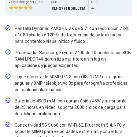
Cables SFP+
Valoración general 4.6
SKU
UPC
Cables Coaxiales
SM-S731BDBLLTM
—
Accesorios para Cables
Jacks de Red
Conectores
Pantalla Dynamic AMOLED 2X de 6.7" con resolución 2340
Tapas y Cajas
x 1080 píxeles y 120Hz de frecuencia de actualización
Herramientas para Cables
para contenido visual nítido y fluido
Pinzas Ponchadoras
Probadores de Cable
Procesador Samsung Exynos 2400 de 10 núcleos con 8GB
Cortadoras de Cable
RAM LPDDR4X garantiza multitarea sin lag en
Protectores para Cables
aplicaciones y juegos exigentes
Cables para Impresoras
Bobinas
Triple cámara de 50MP f/1.8 con OIS, 12MP ultra gran
Cableado Estructurado
angular y 8MP teleobjetivo 3x para fotografía profesional
Sujetadores de Cables
en cualquier iluminación
Cinchos
Adaptadores
Batería de 4900 mAh con carga rápida 45W y autonomía
Adaptadores PC
de 28 horas en video, soporta 2000 ciclos de carga para
Adaptadores PC USB
durabilidad prolongada
Adaptadores PC Serial
Adaptadores PC SATA
Conectividad 5G Sub6 con Wi-Fi 6E, Bluetooth 5.4, NFC y
Adaptadores PC IDE
soporte MIMO para velocidades extremas y cobertura
Adaptadores PC Teclado