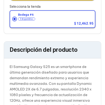
Cableado Estructurado para Servidores
Cables KVM
Selecciona la tienda
Fuentes de Poder
Bodega #
6
Enfriamiento para Servidores
3 disponibles
Soportes y Paneles
12,462.95
Sistemas Operativos para Servidores
Servidores
Soportes de Datos
Ultrium
Discos Duros / SSD / NAS
Accesorios para Discos Duros
Descripción del producto
Gabinetes de Discos Duros
Discos Duros Externos
Discos Duros para NAS
El Samsung Galaxy S25 es un smartphone de
Discos Duros para Videovigilancia
Discos Duros para Servidores
última generación diseñado para usuarios que
Accesorios para SSD
demandan rendimiento extremo y experiencia
Gabinetes para SSD
multimedia avanzada. Con su pantalla Dynamic
Almacenamiento MSA
AMOLED 2X de 6.7 pulgadas, resolución 2340 x
Discos Duros Internos para PC
1080 píxeles y frecuencia de actualización de
Discos Duros Internos para Laptop
Monitores
120Hz, ofrece una experiencia visual inmersiva
Monitores