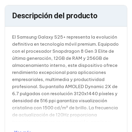
Cableado Estructurado para Servidores
Cables KVM
Fuentes de Poder
Descripción del producto
Enfriamiento para Servidores
Soportes y Paneles
Sistemas Operativos para Servidores
Servidores
El Samsung Galaxy S25+ representa la evolución
Soportes de Datos
definitiva en tecnología móvil premium. Equipado
Ultrium
con el procesador Snapdragon 8 Gen 3 Elite de
Discos Duros / SSD / NAS
última generación, 12GB de RAM y 256GB de
Accesorios para Discos Duros
almacenamiento interno, este dispositivo ofrece
Gabinetes de Discos Duros
Discos Duros Externos
rendimiento excepcional para aplicaciones
Discos Duros para NAS
empresariales, multimedia y productividad
Discos Duros para Videovigilancia
profesional. Su pantalla AMOLED Dynamic 2X de
Discos Duros para Servidores
6.7 pulgadas con resolución 3120x1440 píxeles y
Accesorios para SSD
densidad de 516 ppi garantiza visualización
Gabinetes para SSD
Almacenamiento MSA
cristalina con 1500 cd/m² de brillo. La frecuencia
Discos Duros Internos para PC
de actualización de 120Hz proporciona
Discos Duros Internos para Laptop
transiciones suaves en navegación, gaming y
Monitores
edición de contenido. Protegida por Gorilla Glass
Monitores