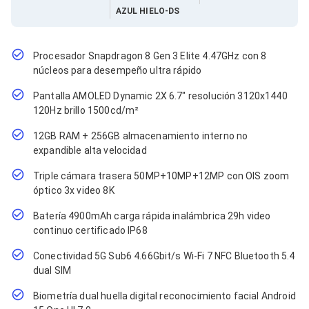
Cables SFP+
AZUL HIELO-DS
Cables Coaxiales
Accesorios para Cables
Jacks de Red
Conectores
Procesador Snapdragon 8 Gen 3 Elite 4.47GHz con 8
Tapas y Cajas
núcleos para desempeño ultra rápido
Herramientas para Cables
Pantalla AMOLED Dynamic 2X 6.7" resolución 3120x1440
Pinzas Ponchadoras
Probadores de Cable
120Hz brillo 1500cd/m²
Cortadoras de Cable
12GB RAM + 256GB almacenamiento interno no
Protectores para Cables
expandible alta velocidad
Cables para Impresoras
Bobinas
Triple cámara trasera 50MP+10MP+12MP con OIS zoom
Cableado Estructurado
óptico 3x video 8K
Sujetadores de Cables
Cinchos
Batería 4900mAh carga rápida inalámbrica 29h video
Adaptadores
continuo certificado IP68
Adaptadores PC
Adaptadores PC USB
Conectividad 5G Sub6 4.66Gbit/s Wi-Fi 7 NFC Bluetooth 5.4
Adaptadores PC Serial
dual SIM
Adaptadores PC SATA
Adaptadores PC IDE
Biometría dual huella digital reconocimiento facial Android
Adaptadores PC Teclado