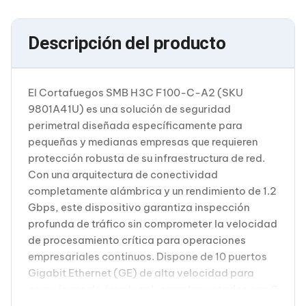
Cableado Estructurado para Servidores
Cables KVM
Fuentes de Poder
Descripción del producto
Enfriamiento para Servidores
Soportes y Paneles
Sistemas Operativos para Servidores
Servidores
El Cortafuegos SMB H3C F100-C-A2 (SKU
Soportes de Datos
9801A41U) es una solución de seguridad
Ultrium
perimetral diseñada específicamente para
Discos Duros / SSD / NAS
Accesorios para Discos Duros
pequeñas y medianas empresas que requieren
Gabinetes de Discos Duros
protección robusta de su infraestructura de red.
Discos Duros Externos
Con una arquitectura de conectividad
Discos Duros para NAS
completamente alámbrica y un rendimiento de 1.2
Discos Duros para Videovigilancia
Gbps, este dispositivo garantiza inspección
Discos Duros para Servidores
Accesorios para SSD
profunda de tráfico sin comprometer la velocidad
Gabinetes para SSD
de procesamiento crítica para operaciones
Almacenamiento MSA
empresariales continuos. Dispone de 10 puertos
Discos Duros Internos para PC
Gigabit Ethernet (GE) de alta velocidad para
Discos Duros Internos para Laptop
conexiones de área local, complementados con 2
Monitores
Monitores
puertos SFP que permiten expansión flexible