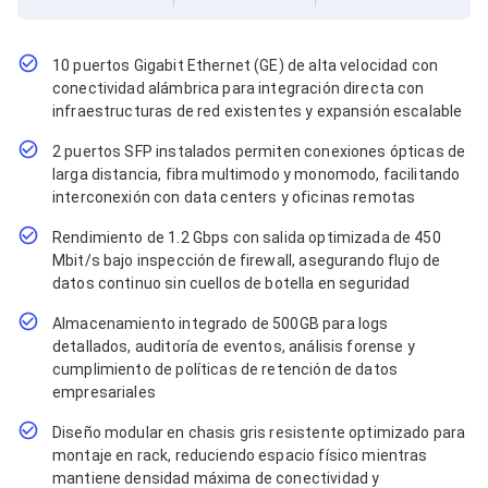
Cables SFP+
Cables Coaxiales
Accesorios para Cables
Jacks de Red
10 puertos Gigabit Ethernet (GE) de alta velocidad con
Conectores
conectividad alámbrica para integración directa con
Tapas y Cajas
infraestructuras de red existentes y expansión escalable
Herramientas para Cables
2 puertos SFP instalados permiten conexiones ópticas de
Pinzas Ponchadoras
Probadores de Cable
larga distancia, fibra multimodo y monomodo, facilitando
Cortadoras de Cable
interconexión con data centers y oficinas remotas
Protectores para Cables
Rendimiento de 1.2 Gbps con salida optimizada de 450
Cables para Impresoras
Mbit/s bajo inspección de firewall, asegurando flujo de
Bobinas
Cableado Estructurado
datos continuo sin cuellos de botella en seguridad
Sujetadores de Cables
Almacenamiento integrado de 500GB para logs
Cinchos
detallados, auditoría de eventos, análisis forense y
Adaptadores
cumplimiento de políticas de retención de datos
Adaptadores PC
Adaptadores PC USB
empresariales
Adaptadores PC Serial
Diseño modular en chasis gris resistente optimizado para
Adaptadores PC SATA
montaje en rack, reduciendo espacio físico mientras
Adaptadores PC IDE
mantiene densidad máxima de conectividad y
Adaptadores PC Teclado