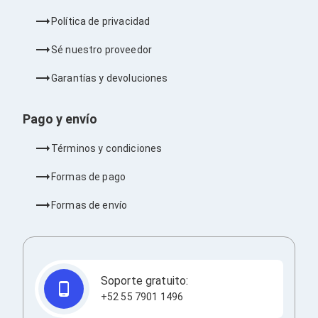
Barras de Sonido
Política de privacidad
Reproductores MP3 / MP4
Sonido para Centros de Entretenimiento
Sé nuestro proveedor
Soportes
Home Theater
Garantías y devoluciones
Proyección
Proyectores
Accesorios Proyectores
Pago y envío
Soportes de Proyectores
Presentadores
Términos y condiciones
Maletines para Proyectores
Pantallas de Proyección
Formas de pago
Pizarrones Interactivos
Adaptadores de Red para Proyectores
Formas de envío
TV y Pantallas
Accesorios TV
Soportes para Pantallas
Controles Remoto
Reproductores para Transmisión Multimedia
Pantallas
Soporte gratuito:
Pantallas Comerciales
+52 55 7901 1496
Pantallas Interactivas