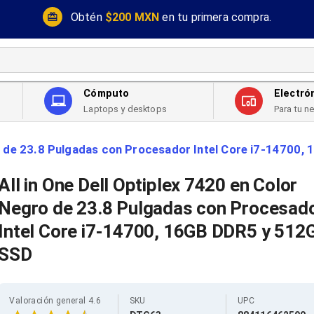
Obtén
$200 MXN
en tu primera compra.
Cómputo
Electró
Laptops y desktops
Para tu n
gro de 23.8 Pulgadas con Procesador Intel Core i7-1470
All in One Dell Optiplex 7420 en Color
Negro de 23.8 Pulgadas con Procesad
Intel Core i7-14700, 16GB DDR5 y 512
SSD
Valoración general 4.6
SKU
UPC