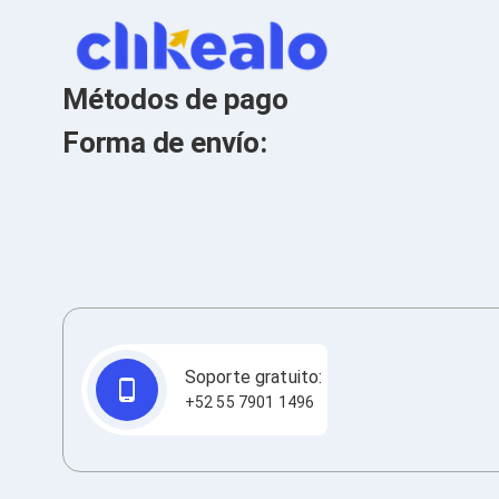
Componentes
Tarjetas de Expansión
Tarjetas PCI Express
Tarjetas de Sonido
Métodos de pago
Tarjetas PCI
Forma de envío:
Procesadores
Procesadores para PC
Enfriamiento y Ventilación
Disipadores para CPU
Pasta Térmica
Ventiladores
Unidades de Disco
Quemadores de DVD
Desktop y Portátiles
Accesorios para Laptops
Soporte gratuito:
Cargadores
+52 55 7901 1496
Docking Stations
Maletines
Candados para Laptops
Filtros de privacidad