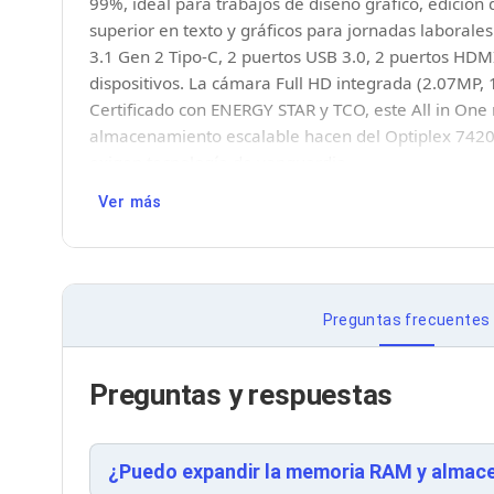
99%, ideal para trabajos de diseño gráfico, edición 
Teclados Numéricos
superior en texto y gráficos para jornadas laborales
Controles de Juego para PC
3.1 Gen 2 Tipo-C, 2 puertos USB 3.0, 2 puertos HDMI
Servidores
Accesorios para Servidores
dispositivos. La cámara Full HD integrada (2.07MP,
Racks y Gabinetes
Certificado con ENERGY STAR y TCO, este All in On
Charolas para Racks y Gabinetes
almacenamiento escalable hacen del Optiplex 7420 u
Cableado Estructurado para Servidores
exigen tecnología de vanguardia.
Cables KVM
Fuentes de Poder
Ver más
Enfriamiento para Servidores
Soportes y Paneles
Sistemas Operativos para Servidores
Servidores
Preguntas frecuentes
Soportes de Datos
Ultrium
Discos Duros / SSD / NAS
Preguntas y respuestas
Accesorios para Discos Duros
Gabinetes de Discos Duros
Discos Duros Externos
Discos Duros para NAS
¿Puedo expandir la memoria RAM y almace