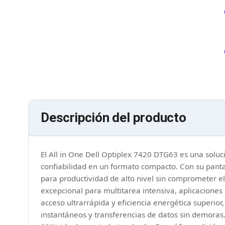
Adaptadores PC Serial
Adaptadores PC SATA
Adaptadores PC IDE
Adaptadores PC Teclado
Bluetooth
Adaptadores Video
Adaptadores Video DisplayPort
Divisores de Video
Adaptadores Video HDMI
Extensores y Receptores de Vídeo
Descripción del producto
Adaptadores Video DVI
Adaptadores Video VGA / HD15
Repetidores USB
Adaptadores Audio
El All in One Dell Optiplex 7420 DTG63 es una solu
Adaptadores Audio AUX
confiabilidad en un formato compacto. Con su panta
Adaptadores Audio USB
para productividad de alto nivel sin comprometer el
Dispositivos de Entrada
excepcional para multitarea intensiva, aplicacion
Mouse
acceso ultrarrápida y eficiencia energética superi
Mousepads
instantáneos y transferencias de datos sin demoras.
Teclados