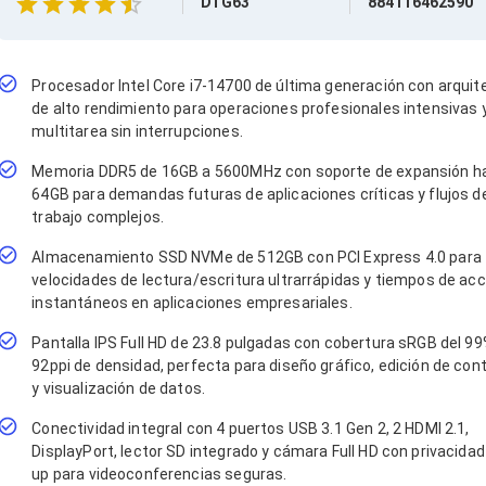
DTG63
884116462590
Procesador Intel Core i7-14700 de última generación con arquit
de alto rendimiento para operaciones profesionales intensivas 
multitarea sin interrupciones.
Memoria DDR5 de 16GB a 5600MHz con soporte de expansión h
64GB para demandas futuras de aplicaciones críticas y flujos d
trabajo complejos.
Almacenamiento SSD NVMe de 512GB con PCI Express 4.0 para
velocidades de lectura/escritura ultrarrápidas y tiempos de ac
instantáneos en aplicaciones empresariales.
Pantalla IPS Full HD de 23.8 pulgadas con cobertura sRGB del 99
92ppi de densidad, perfecta para diseño gráfico, edición de con
y visualización de datos.
Conectividad integral con 4 puertos USB 3.1 Gen 2, 2 HDMI 2.1,
DisplayPort, lector SD integrado y cámara Full HD con privacidad
up para videoconferencias seguras.