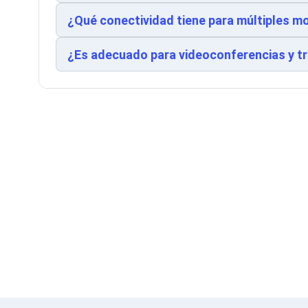
Discos Duros para Videovigilancia
Discos Duros para Servidores
¿Qué conectividad tiene para múltiples mo
Accesorios para SSD
Gabinetes para SSD
¿Es adecuado para videoconferencias y t
Almacenamiento MSA
Discos Duros Internos para PC
Discos Duros Internos para Laptop
Monitores
Monitores
Soportes para Monitores
Monitores Portátiles
Filtros de Privacidad para Monitores
Accesorios para Estaciones de Trabajo
Estaciones de Trabajo
Memorias RAM y Flash
Memorias RAM para PC
Memorias RAM para Servidores
Memorias RAM para Laptop
Memorias USB
Lectores de Memoria
Memorias Flash