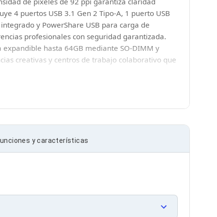
nsidad de píxeles de 92 ppi garantiza claridad
cluye 4 puertos USB 3.1 Gen 2 Tipo-A, 1 puerto USB
 SD integrado y PowerShare USB para carga de
rencias profesionales con seguridad garantizada.
oria expandible hasta 64GB mediante SO-DIMM y
ias creativas y centros de trabajo colaborativo que
unciones y características