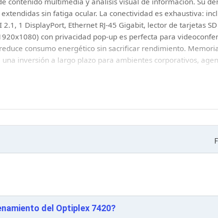
de contenido multimedia y análisis visual de información. Su de
 extendidas sin fatiga ocular. La conectividad es exhaustiva: in
 2.1, 1 DisplayPort, Ethernet RJ-45 Gigabit, lector de tarjetas
 1920x1080) con privacidad pop-up es perfecta para videoconfe
e reduce consumo energético sin sacrificar rendimiento. Mem
na inversión a largo plazo para ambientes corporativos, agenc
F
namiento del Optiplex 7420?