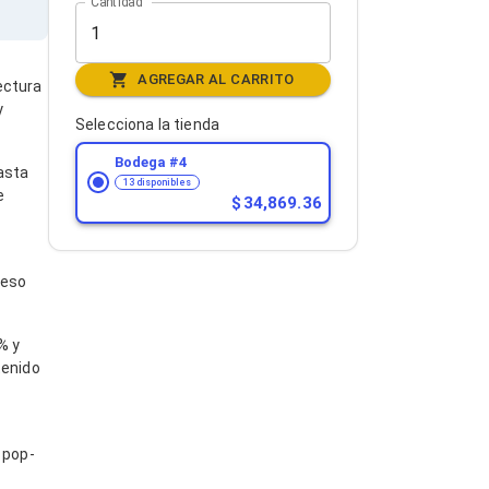
Cantidad
AGREGAR AL CARRITO
ectura
y
Selecciona la tienda
Bodega #
4
asta
13 disponibles
e
34,869.36
ceso
% y
tenido
 pop-