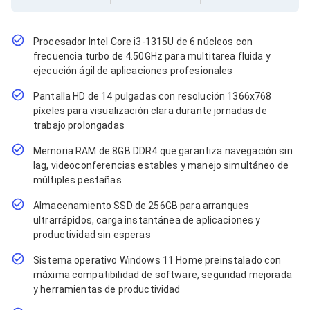
Cables SFP+
Cables Coaxiales
Accesorios para Cables
Jacks de Red
Procesador Intel Core i3-1315U de 6 núcleos con
Conectores
frecuencia turbo de 4.50GHz para multitarea fluida y
Tapas y Cajas
ejecución ágil de aplicaciones profesionales
Herramientas para Cables
Pantalla HD de 14 pulgadas con resolución 1366x768
Pinzas Ponchadoras
Probadores de Cable
píxeles para visualización clara durante jornadas de
Cortadoras de Cable
trabajo prolongadas
Protectores para Cables
Memoria RAM de 8GB DDR4 que garantiza navegación sin
Cables para Impresoras
lag, videoconferencias estables y manejo simultáneo de
Bobinas
Cableado Estructurado
múltiples pestañas
Sujetadores de Cables
Almacenamiento SSD de 256GB para arranques
Cinchos
ultrarrápidos, carga instantánea de aplicaciones y
Adaptadores
productividad sin esperas
Adaptadores PC
Adaptadores PC USB
Sistema operativo Windows 11 Home preinstalado con
Adaptadores PC Serial
máxima compatibilidad de software, seguridad mejorada
Adaptadores PC SATA
y herramientas de productividad
Adaptadores PC IDE
Adaptadores PC Teclado