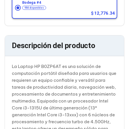
Cableado Estructurado para Servidores
Bodega #
4
Cables KVM
984 disponibles
Fuentes de Poder
12,776.34
Enfriamiento para Servidores
Soportes y Paneles
Sistemas Operativos para Servidores
Servidores
Soportes de Datos
Descripción del producto
Ultrium
Discos Duros / SSD / NAS
Accesorios para Discos Duros
Gabinetes de Discos Duros
La Laptop HP B0ZP6AT es una solución de
Discos Duros Externos
computación portátil diseñada para usuarios que
Discos Duros para NAS
requieren un equipo confiable y versátil para
Discos Duros para Videovigilancia
tareas de productividad diaria, navegación web,
Discos Duros para Servidores
Accesorios para SSD
procesamiento de documentos y entretenimiento
Gabinetes para SSD
multimedia. Equipada con un procesador Intel
Almacenamiento MSA
Core i3-1315U de última generación (13ª
Discos Duros Internos para PC
generación Intel Core i3-13xxx) con 6 núcleos de
Discos Duros Internos para Laptop
procesamiento y frecuencia turbo de 4.50GHz,
Monitores
Monitores
esta laptop ofrece un desempeño sólido para