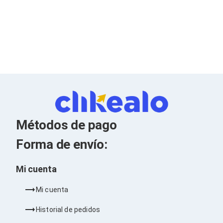
Kits de Herramientas
Candados para PC's
Protectores para PC's
Limpiadores para Electrónicos
Lentes para Computadora
Laptops
PC's de Escritorio
Workstations
All in One
Mini PC's
Barebones
Electrónica de Consumo
Audio
Métodos de pago
Accesorios de Audio
Micrófonos
Forma de envío:
Estuches y Cajas
Bases para Audífonos
Mi cuenta
Accesorios para Micrófonos
Audífonos Intrauriculares
Bocinas
Mi cuenta
Bocinas y Bafles
Bocinas Portátiles
Historial de pedidos
Bocinas para Computadora