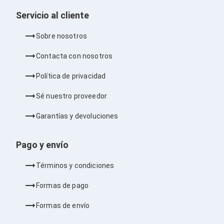
Barras de Sonido
Servicio al cliente
Reproductores MP3 / MP4
Sonido para Centros de Entretenimiento
Sobre nosotros
Soportes
Home Theater
Contacta con nosotros
Proyección
Proyectores
Política de privacidad
Accesorios Proyectores
Soportes de Proyectores
Sé nuestro proveedor
Presentadores
Maletines para Proyectores
Garantías y devoluciones
Pantallas de Proyección
Pizarrones Interactivos
Adaptadores de Red para Proyectores
Pago y envío
TV y Pantallas
Accesorios TV
Términos y condiciones
Soportes para Pantallas
Controles Remoto
Formas de pago
Reproductores para Transmisión Multimedia
Pantallas
Formas de envío
Pantallas Comerciales
Pantallas Interactivas