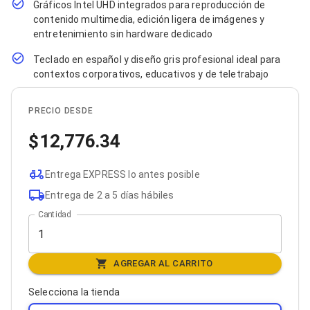
Gráficos Intel UHD integrados para reproducción de
Bluetooth
contenido multimedia, edición ligera de imágenes y
Adaptadores Video
entretenimiento sin hardware dedicado
Adaptadores Video DisplayPort
Divisores de Video
Teclado en español y diseño gris profesional ideal para
Adaptadores Video HDMI
contextos corporativos, educativos y de teletrabajo
Extensores y Receptores de Vídeo
Adaptadores Video DVI
Adaptadores Video VGA / HD15
PRECIO DESDE
Repetidores USB
Adaptadores Audio
12,776.34
Adaptadores Audio AUX
Adaptadores Audio USB
Entrega EXPRESS lo antes posible
Dispositivos de Entrada
Mouse
Entrega de 2 a 5 días hábiles
Mousepads
Cantidad
Teclados
Teclados Numéricos
Controles de Juego para PC
Servidores
AGREGAR AL CARRITO
Accesorios para Servidores
Racks y Gabinetes
Selecciona la tienda
Charolas para Racks y Gabinetes