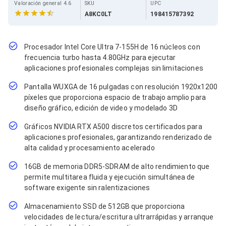
Cables SFP+
Valoración general 4.6
SKU
UPC
Cables Coaxiales
A8KC0LT
198415787392
Accesorios para Cables
Jacks de Red
Conectores
Procesador Intel Core Ultra 7-155H de 16 núcleos con
Tapas y Cajas
frecuencia turbo hasta 4.80GHz para ejecutar
Herramientas para Cables
aplicaciones profesionales complejas sin limitaciones
Pinzas Ponchadoras
Probadores de Cable
Pantalla WUXGA de 16 pulgadas con resolución 1920x1200
Cortadoras de Cable
píxeles que proporciona espacio de trabajo amplio para
Protectores para Cables
diseño gráfico, edición de video y modelado 3D
Cables para Impresoras
Bobinas
Gráficos NVIDIA RTX A500 discretos certificados para
Cableado Estructurado
aplicaciones profesionales, garantizando renderizado de
Sujetadores de Cables
alta calidad y procesamiento acelerado
Cinchos
Adaptadores
16GB de memoria DDR5-SDRAM de alto rendimiento que
Adaptadores PC
permite multitarea fluida y ejecución simultánea de
Adaptadores PC USB
software exigente sin ralentizaciones
Adaptadores PC Serial
Adaptadores PC SATA
Almacenamiento SSD de 512GB que proporciona
Adaptadores PC IDE
velocidades de lectura/escritura ultrarrápidas y arranque
Adaptadores PC Teclado