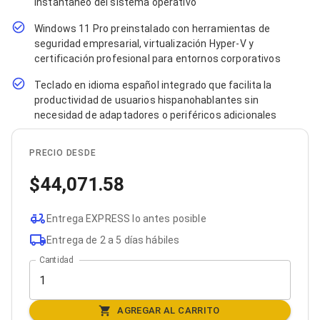
instantáneo del sistema operativo
Bluetooth
Adaptadores Video
Windows 11 Pro preinstalado con herramientas de
Adaptadores Video DisplayPort
seguridad empresarial, virtualización Hyper-V y
Divisores de Video
certificación profesional para entornos corporativos
Adaptadores Video HDMI
Extensores y Receptores de Vídeo
Teclado en idioma español integrado que facilita la
Adaptadores Video DVI
productividad de usuarios hispanohablantes sin
Adaptadores Video VGA / HD15
necesidad de adaptadores o periféricos adicionales
Repetidores USB
Adaptadores Audio
Adaptadores Audio AUX
PRECIO DESDE
Adaptadores Audio USB
44,071.58
Dispositivos de Entrada
Mouse
Mousepads
Entrega EXPRESS lo antes posible
Teclados
Teclados Numéricos
Entrega de 2 a 5 días hábiles
Controles de Juego para PC
Cantidad
Servidores
Accesorios para Servidores
Racks y Gabinetes
Charolas para Racks y Gabinetes
AGREGAR AL CARRITO