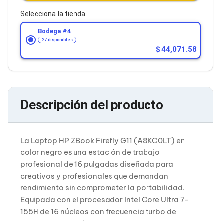
Cableado Estructurado para Servidores
Cables KVM
Selecciona la tienda
Fuentes de Poder
Bodega #
4
Enfriamiento para Servidores
27 disponibles
Soportes y Paneles
44,071.58
Sistemas Operativos para Servidores
Servidores
Soportes de Datos
Ultrium
Discos Duros / SSD / NAS
Accesorios para Discos Duros
Descripción del producto
Gabinetes de Discos Duros
Discos Duros Externos
Discos Duros para NAS
La Laptop HP ZBook Firefly G11 (A8KC0LT) en
Discos Duros para Videovigilancia
Discos Duros para Servidores
color negro es una estación de trabajo
Accesorios para SSD
profesional de 16 pulgadas diseñada para
Gabinetes para SSD
creativos y profesionales que demandan
Almacenamiento MSA
rendimiento sin comprometer la portabilidad.
Discos Duros Internos para PC
Equipada con el procesador Intel Core Ultra 7-
Discos Duros Internos para Laptop
Monitores
155H de 16 núcleos con frecuencia turbo de
Monitores