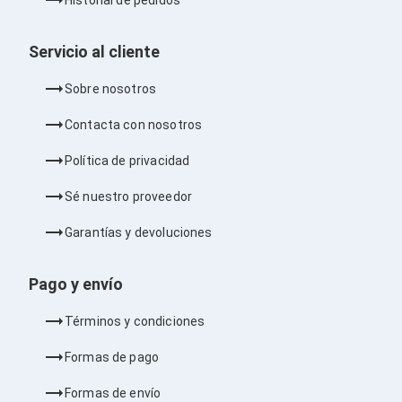
Barras de Sonido
Reproductores MP3 / MP4
Sonido para Centros de Entretenimiento
Servicio al cliente
Soportes
Home Theater
Sobre nosotros
Proyección
Proyectores
Contacta con nosotros
Accesorios Proyectores
Soportes de Proyectores
Política de privacidad
Presentadores
Maletines para Proyectores
Sé nuestro proveedor
Pantallas de Proyección
Pizarrones Interactivos
Garantías y devoluciones
Adaptadores de Red para Proyectores
TV y Pantallas
Accesorios TV
Pago y envío
Soportes para Pantallas
Controles Remoto
Términos y condiciones
Reproductores para Transmisión Multimedia
Pantallas
Formas de pago
Pantallas Comerciales
Pantallas Interactivas
Formas de envío