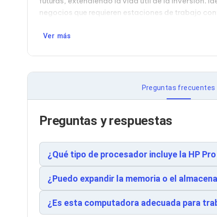
futuras, extendiendo la vida útil de la inversión.
Cableado Estructurado para Servidores
Cables KVM
negocios que requieren estaciones de trabajo co
Fuentes de Poder
Enfriamiento para Servidores
Ver más
Soportes y Paneles
Sistemas Operativos para Servidores
Servidores
Soportes de Datos
Ultrium
Preguntas frecuentes
Discos Duros / SSD / NAS
Accesorios para Discos Duros
Gabinetes de Discos Duros
Preguntas y respuestas
Discos Duros Externos
Discos Duros para NAS
Discos Duros para Videovigilancia
Discos Duros para Servidores
¿Qué tipo de procesador incluye la HP Pro
Accesorios para SSD
Gabinetes para SSD
Almacenamiento MSA
¿Puedo expandir la memoria o el almace
Discos Duros Internos para PC
Discos Duros Internos para Laptop
¿Es esta computadora adecuada para trab
Monitores
Monitores