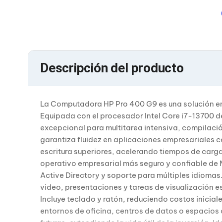
Bluetooth
Adaptadores Video
Adaptadores Video DisplayPort
Divisores de Video
Adaptadores Video HDMI
Extensores y Receptores de Vídeo
Descripción del producto
Adaptadores Video DVI
Adaptadores Video VGA / HD15
Repetidores USB
Adaptadores Audio
La Computadora HP Pro 400 G9 es una solución e
Adaptadores Audio AUX
Adaptadores Audio USB
Equipada con el procesador Intel Core i7-13700 d
Dispositivos de Entrada
excepcional para multitarea intensiva, compila
Mouse
garantiza fluidez en aplicaciones empresariales 
Mousepads
escritura superiores, acelerando tiempos de carga
Teclados
operativo empresarial más seguro y confiable de 
Teclados Numéricos
Controles de Juego para PC
Active Directory y soporte para múltiples idiomas
Servidores
video, presentaciones y tareas de visualización e
Accesorios para Servidores
Incluye teclado y ratón, reduciendo costos inici
Racks y Gabinetes
entornos de oficina, centros de datos o espacios
Charolas para Racks y Gabinetes