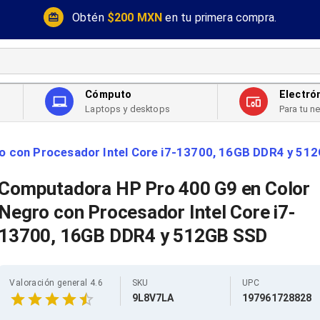
Obtén
$200 MXN
en tu primera compra.
Cómputo
Electró
Laptops y desktops
Para tu n
o con Procesador Intel Core i7-13700, 16GB DDR4 y 51
Computadora HP Pro 400 G9 en Color
Negro con Procesador Intel Core i7-
13700, 16GB DDR4 y 512GB SSD
Valoración general 4.6
SKU
UPC
9L8V7LA
197961728828