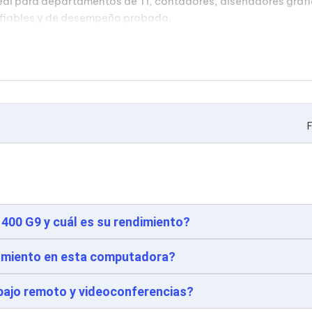
 Ideal para departamentos de TI, contadores, diseñadores gráf
nfiables y de desempeño probado.
F
 400 G9 y cuál es su rendimiento?
namiento en esta computadora?
ajo remoto y videoconferencias?