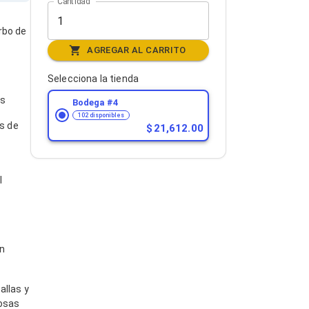
Cantidad
rbo de
s
AGREGAR AL CARRITO
Selecciona la tienda
es
Bodega #
4
102 disponibles
s de
21,612.00
l
in
allas y
tosas