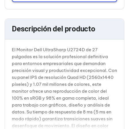
Cableado Estructurado para Servidores
Cables KVM
Fuentes de Poder
Enfriamiento para Servidores
Soportes y Paneles
Descripción del producto
Sistemas Operativos para Servidores
Servidores
Soportes de Datos
Ultrium
El Monitor Dell UltraSharp U2724D de 27
Discos Duros / SSD / NAS
pulgadas es la solución profesional definitiva
Accesorios para Discos Duros
para entornos empresariales que demandan
Gabinetes de Discos Duros
precisión visual y productividad excepcional. Con
Discos Duros Externos
Discos Duros para NAS
su panel IPS de resolución Quad HD (2560x1440
Discos Duros para Videovigilancia
píxeles) y 1.07 mil millones de colores, este
Discos Duros para Servidores
monitor ofrece una reproducción de color del
Accesorios para SSD
100% en sRGB y 98% en gama completa, ideal
Gabinetes para SSD
para trabajo con gráficos, diseño y análisis de
Almacenamiento MSA
Discos Duros Internos para PC
datos. Su tiempo de respuesta de 8 ms (5 ms en
Discos Duros Internos para Laptop
modo rápido) garantiza transiciones suaves sin
Monitores
desenfoque de movimiento. El diseño en color
Monitores