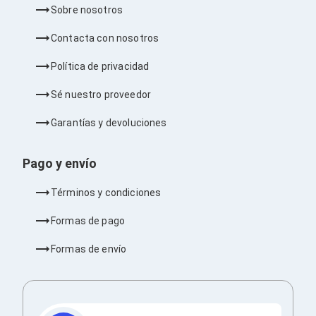
Barras de Sonido
Sobre nosotros
Reproductores MP3 / MP4
Sonido para Centros de Entretenimiento
Contacta con nosotros
Soportes
Home Theater
Política de privacidad
Proyección
Proyectores
Sé nuestro proveedor
Accesorios Proyectores
Soportes de Proyectores
Garantías y devoluciones
Presentadores
Maletines para Proyectores
Pago y envío
Pantallas de Proyección
Pizarrones Interactivos
Adaptadores de Red para Proyectores
Términos y condiciones
TV y Pantallas
Accesorios TV
Formas de pago
Soportes para Pantallas
Controles Remoto
Formas de envío
Reproductores para Transmisión Multimedia
Pantallas
Pantallas Comerciales
Pantallas Interactivas