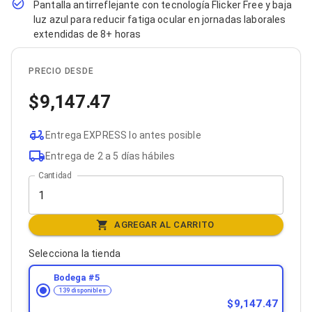
Pantalla antirreflejante con tecnología Flicker Free y baja
Bluetooth
luz azul para reducir fatiga ocular en jornadas laborales
Adaptadores Video
extendidas de 8+ horas
Adaptadores Video DisplayPort
Divisores de Video
Adaptadores Video HDMI
PRECIO DESDE
Extensores y Receptores de Vídeo
Adaptadores Video DVI
9,147.47
Adaptadores Video VGA / HD15
Repetidores USB
Adaptadores Audio
Entrega EXPRESS lo antes posible
Adaptadores Audio AUX
Entrega de 2 a 5 días hábiles
Adaptadores Audio USB
Dispositivos de Entrada
Cantidad
Mouse
Mousepads
Teclados
AGREGAR AL CARRITO
Teclados Numéricos
Controles de Juego para PC
Selecciona la tienda
Servidores
Accesorios para Servidores
Bodega #
5
Racks y Gabinetes
139 disponibles
Charolas para Racks y Gabinetes
9,147.47