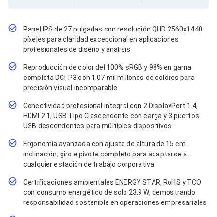
Cables SFP+
Cables Coaxiales
Accesorios para Cables
Jacks de Red
Panel IPS de 27 pulgadas con resolución QHD 2560x1440
Conectores
píxeles para claridad excepcional en aplicaciones
Tapas y Cajas
profesionales de diseño y análisis
Herramientas para Cables
Reproducción de color del 100% sRGB y 98% en gama
Pinzas Ponchadoras
Probadores de Cable
completa DCI-P3 con 1.07 mil millones de colores para
Cortadoras de Cable
precisión visual incomparable
Protectores para Cables
Conectividad profesional integral con 2 DisplayPort 1.4,
Cables para Impresoras
HDMI 2.1, USB Tipo C ascendente con carga y 3 puertos
Bobinas
Cableado Estructurado
USB descendentes para múltiples dispositivos
Sujetadores de Cables
Ergonomía avanzada con ajuste de altura de 15 cm,
Cinchos
inclinación, giro e pivote completo para adaptarse a
Adaptadores
cualquier estación de trabajo corporativa
Adaptadores PC
Adaptadores PC USB
Certificaciones ambientales ENERGY STAR, RoHS y TCO
Adaptadores PC Serial
con consumo energético de solo 23.9 W, demostrando
Adaptadores PC SATA
responsabilidad sostenible en operaciones empresariales
Adaptadores PC IDE
Adaptadores PC Teclado