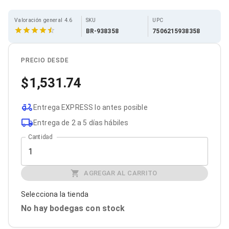
Cables SFP+
Cables Coaxiales
Accesorios para Cables
Valoración general 4.6
SKU
UPC
Jacks de Red
BR-938358
7506215938358
Conectores
Tapas y Cajas
PRECIO DESDE
Herramientas para Cables
Pinzas Ponchadoras
1,531.74
Probadores de Cable
Cortadoras de Cable
Protectores para Cables
Entrega EXPRESS lo antes posible
Cables para Impresoras
Entrega de 2 a 5 días hábiles
Bobinas
Cableado Estructurado
Cantidad
Sujetadores de Cables
Cinchos
Adaptadores
AGREGAR AL CARRITO
Adaptadores PC
Adaptadores PC USB
Adaptadores PC Serial
Selecciona la tienda
Adaptadores PC SATA
No hay bodegas con stock
Adaptadores PC IDE
Adaptadores PC Teclado