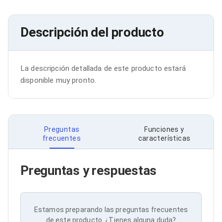
Bluetooth
Adaptadores Video
Adaptadores Video DisplayPort
Descripción del producto
Divisores de Video
Adaptadores Video HDMI
Extensores y Receptores de Vídeo
Adaptadores Video DVI
La descripción detallada de este producto estará 
Adaptadores Video VGA / HD15
disponible muy pronto.
Repetidores USB
Adaptadores Audio
Adaptadores Audio AUX
Adaptadores Audio USB
Dispositivos de Entrada
Preguntas
Funciones y
Mouse
frecuentes
características
Mousepads
Teclados
Teclados Numéricos
Preguntas y respuestas
Controles de Juego para PC
Servidores
Accesorios para Servidores
Racks y Gabinetes
Estamos preparando las preguntas frecuentes
Charolas para Racks y Gabinetes
de este producto. ¿Tienes alguna duda?