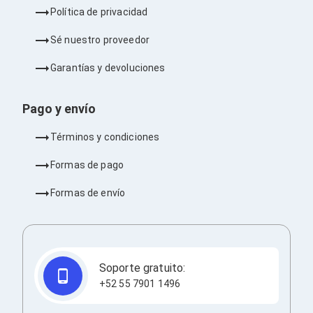
Ventiladores
Política de privacidad
Unidades de Disco
Quemadores de DVD
Sé nuestro proveedor
Desktop y Portátiles
Accesorios para Laptops
Garantías y devoluciones
Cargadores
Docking Stations
Maletines
Pago y envío
Candados para Laptops
Filtros de privacidad
Términos y condiciones
Bases para Laptops
Mochilas para Laptops
Formas de pago
Tablets
Soportes para Celulares y Tablets
Formas de envío
Fundas y Skins
Lápices para Tablets
Tablets
Webcams y Audio
Audífonos
Soporte gratuito:
Webcams
+52 55 7901 1496
Accesorios para PC's
Bases para PC's