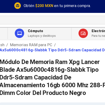
Obtén
$200 MXN
en tu primera compra.
Cómputo
Electró
Laptops y desktops
Para tu n
ash
Memorias RAM para PC
/
/
 Ax5u6000c4816g-Slabbk Tipo Ddr5-Sdram Capacidad De
Módulo De Memoria Ram Xpg Lancer
Blade Ax5u6000c4816g-Slabbk Tipo
Ddr5-Sdram Capacidad De
Almacenamiento 16gb 6000 Mhz 288-P
Dimm Color Del Producto Negro