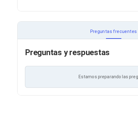
Bluetooth
Adaptadores Video
Adaptadores Video DisplayPort
Divisores de Video
Adaptadores Video HDMI
Preguntas frecuentes
Extensores y Receptores de Vídeo
Adaptadores Video DVI
Adaptadores Video VGA / HD15
Preguntas y respuestas
Repetidores USB
Adaptadores Audio
Adaptadores Audio AUX
Adaptadores Audio USB
Estamos preparando las preg
Dispositivos de Entrada
Mouse
Mousepads
Teclados
Teclados Numéricos
Controles de Juego para PC
Servidores
Accesorios para Servidores
Racks y Gabinetes
Charolas para Racks y Gabinetes