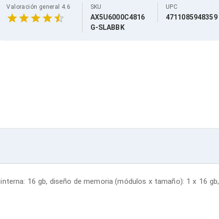
Valoración general 4.6
SKU
UPC
AX5U6000C4816
4711085948359
G-SLABBK
interna: 16 gb, diseño de memoria (módulos x tamaño): 1 x 16 gb, 