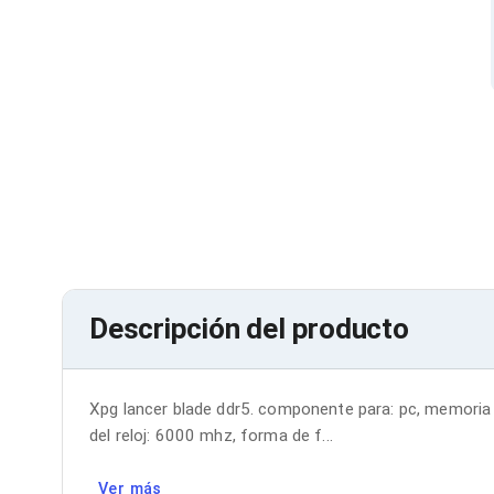
Cables SFP+
Cables Coaxiales
Accesorios para Cables
Jacks de Red
Conectores
Tapas y Cajas
Herramientas para Cables
Pinzas Ponchadoras
Probadores de Cable
Cortadoras de Cable
Protectores para Cables
Cables para Impresoras
Bobinas
Cableado Estructurado
Sujetadores de Cables
Descripción del producto
Cinchos
Adaptadores
Adaptadores PC
Adaptadores PC USB
Xpg lancer blade ddr5. componente para: pc, memoria 
Adaptadores PC Serial
del reloj: 6000 mhz, forma de f...
Adaptadores PC SATA
Adaptadores PC IDE
Adaptadores PC Teclado
Ver más