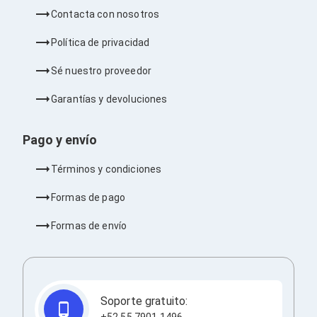
Ventiladores
Contacta con nosotros
Unidades de Disco
Quemadores de DVD
Política de privacidad
Desktop y Portátiles
Accesorios para Laptops
Sé nuestro proveedor
Cargadores
Docking Stations
Garantías y devoluciones
Maletines
Candados para Laptops
Filtros de privacidad
Pago y envío
Bases para Laptops
Mochilas para Laptops
Términos y condiciones
Tablets
Soportes para Celulares y Tablets
Formas de pago
Fundas y Skins
Lápices para Tablets
Formas de envío
Tablets
Webcams y Audio
Audífonos
Webcams
Accesorios para PC's
Soporte gratuito:
Bases para PC's