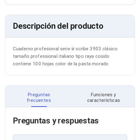
Bluetooth
Adaptadores Video
Adaptadores Video DisplayPort
Divisores de Video
Descripción del producto
Adaptadores Video HDMI
Extensores y Receptores de Vídeo
Adaptadores Video DVI
Adaptadores Video VGA / HD15
Cuaderno profesional serie iii scribe 3903 clásico 
Repetidores USB
tamaño professional italiano tipo raya cosido 
Adaptadores Audio
contiene 100 hojas color de la pasta morado
Adaptadores Audio AUX
Adaptadores Audio USB
Dispositivos de Entrada
Mouse
Mousepads
Preguntas
Funciones y
Teclados
frecuentes
características
Teclados Numéricos
Controles de Juego para PC
Servidores
Preguntas y respuestas
Accesorios para Servidores
Racks y Gabinetes
Charolas para Racks y Gabinetes